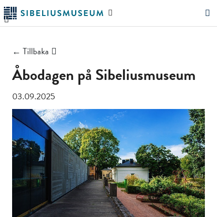
Hoppa
Sök
till
på
"Sök"
huvudinnehållet
webbplatsen
← Tillbaka
Åbodagen på Sibeliusmuseum
03.09.2025