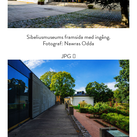
Sibeliusmuseums framsida med ingång.
Fotograf: Nawras Odda
JPG