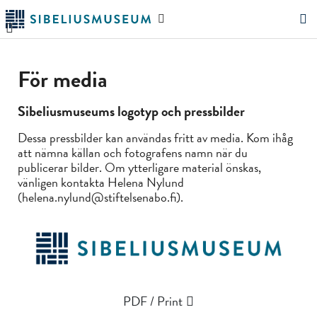
Hoppa
Sök
till
på
"Sök"
huvudinnehållet
webbplatsen
För media
Sibeliusmuseums logotyp och pressbilder
Dessa pressbilder kan användas fritt av media. Kom ihåg
att nämna källan och fotografens namn när du
publicerar bilder. Om ytterligare material önskas,
vänligen kontakta Helena Nylund
(helena.nylund@stiftelsenabo.fi).
PDF / Print