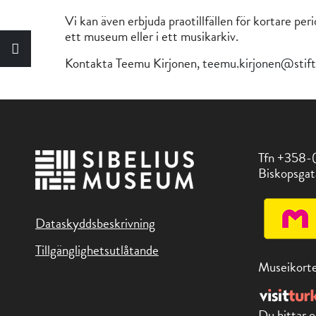
Vi kan även erbjuda praotillfällen för kortare p
ett museum eller i ett musikarkiv.
Kontakta Teemu Kirjonen,
teemu.kirjonen@stift
Tfn +358-
Biskopsgat
Dataskyddsbeskrivning
Tillgänglighetsutlåtande
Museikorte
Du hittar o