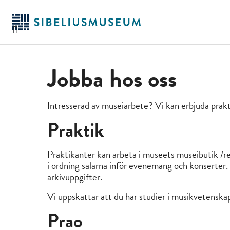
Hoppa
till
huvudinnehållet
Jobba hos oss
Intresserad av museiarbete? Vi kan erbjuda prakt
Praktik
Praktikanter kan arbeta i museets museibutik /rec
i ordning salarna inför evenemang och konserter.
arkivuppgifter.
Vi uppskattar att du har studier i musikvetensk
Prao