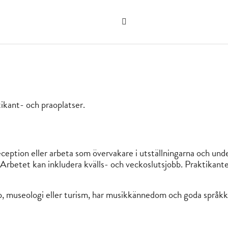
Sök
på
"Sök"
webbplatsen
ikant- och praoplatser.
eption eller arbeta som övervakare i utställningarna och under
 Arbetet kan inkludera kvälls- och veckoslutsjobb. Praktikante
ap, museologi eller turism, har musikkännedom och goda språk