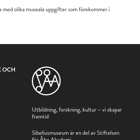
obba med olika museala uppgifter som förekommer i
K OCH
Utbildning, forskning, kultur – vi skapar
framtid
Sibeliusmuseum är en del av Stiftelsen
för Åbo Akademi.