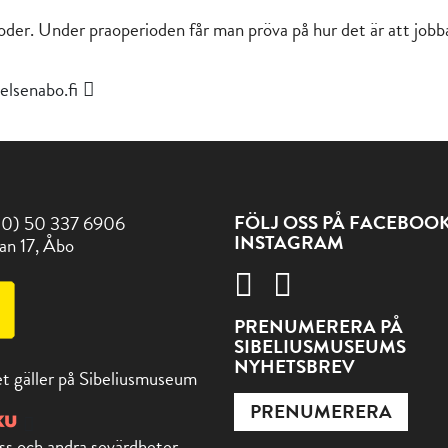
erioder. Under praoperioden får man pröva på hur det är att j
elsenabo.fi
FÖLJ OSS PÅ FACEBOO
(0) 50 337 6906
INSTAGRAM
an 17, Åbo
PRENUMERERA PÅ
SIBELIUSMUSEUMS
NYHETSBREV
t gäller på Sibeliusmuseum
PRENUMERERA
ss och andra sevärdheter