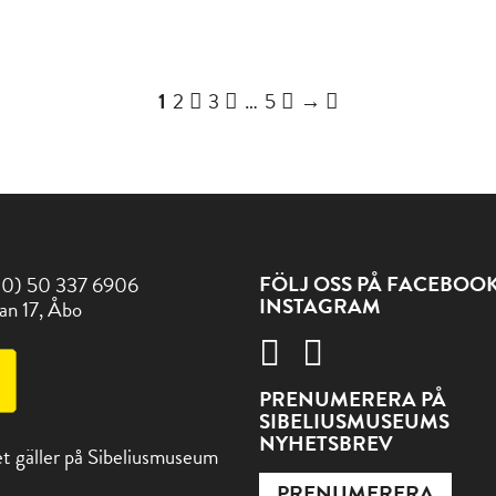
Sida
Sida
Sida
Sida
Nästa
1
2
3
…
5
→
sida
FÖLJ OSS PÅ FACEBOO
(0) 50 337 6906
INSTAGRAM
an 17, Åbo
PRENUMERERA PÅ
SIBELIUSMUSEUMS
NYHETSBREV
t gäller på Sibeliusmuseum
PRENUMERERA