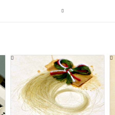
Sök
på
"Sök"
webbplatsen