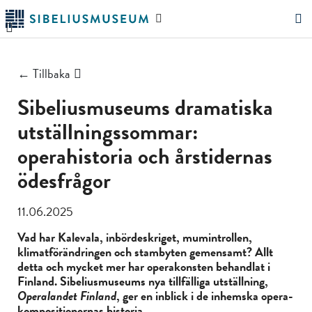
Hoppa
Sök
till
på
"Sök"
huvudinnehållet
webbplatsen
← Tillbaka
Sibeliusmuseums dramatiska
utställningssommar:
operahistoria och årstidernas
ödesfrågor
11.06.2025
Vad har Kalevala, inbördeskriget, mumintrollen,
klimatförändringen och stambyten gemensamt? Allt
detta och mycket mer har operakonsten behandlat i
Finland. Sibeliusmuseums nya tillfälliga utställning,
Operalandet Finland
, ger en inblick i de inhemska opera­
kompositionernas historia.