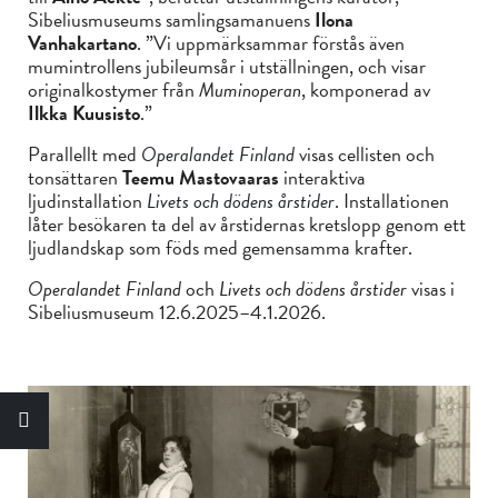
Sibeliusmuseums samlingsamanuens
Ilona
Vanhakartano
. ”Vi uppmärksammar förstås även
mumintrollens jubileumsår i utställningen, och visar
originalkostymer från
Muminoperan
, komponerad av
Ilkka Kuusisto
.”
Parallellt med
Operalandet Finland
visas cellisten och
tonsättaren
Teemu Mastovaaras
interaktiva
ljudinstallation
Livets och dödens årstider
. Installationen
låter besökaren ta del av årstidernas kretslopp genom ett
ljudlandskap som föds med gemensamma krafter.
Operalandet Finland
och
Livets och dödens årstider
visas i
Sibeliusmuseum 12.6.2025–4.1.2026.