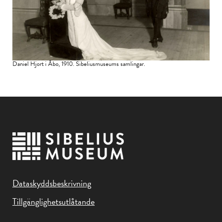
Daniel Hjort i Åbo, 1910. Sibeliusmuseums samlingar.
Dataskyddsbeskrivning
Tillgänglighetsutlåtande