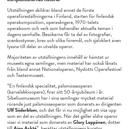
Utställningen skildrar bland annat de första
operaföreställningarna i Finland, starten för finländsk
operakomposition, operasångare, 1970-talets
operaboom och verk som behandlar aktuella teman i
dagens samhälle. Besökarna får ta del av fotografier,
scenkostymer, brev och olika föremål, och självklart även
lyssna till delar av utvalda operor.
Majoriteten av utställningens innehåll är hämtat ur
museets egna samlingar, men material har också lånats
från bland annat Nationaloperan, Nyslotts Operafestival
och Teatermuseet.
”En finländsk specialitet, pälsmösseoperan
(karvalakkioopera), firar sitt 50-årsjubileum i år.
Sibeliusmuseum har i sina samlingar mycket material
rörande just pälsmösseoperor som donerats av dirigenten
Ulf Söderblom
, och det får vi nu möjlighet att visa upp
som en del av utställningen. När det gäller äldre operor
visar vi material som donerats av
Glory Leppänen
, dotter
till
Aino Ackté
”, berättar utställningens kurator,