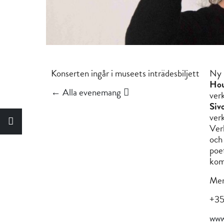
Konserten ingår i museets inträdesbiljett
Ny 
Ho
← Alla evenemang
ver
Siv
ver
Ver
och
poe
kom
Mer
+3
www