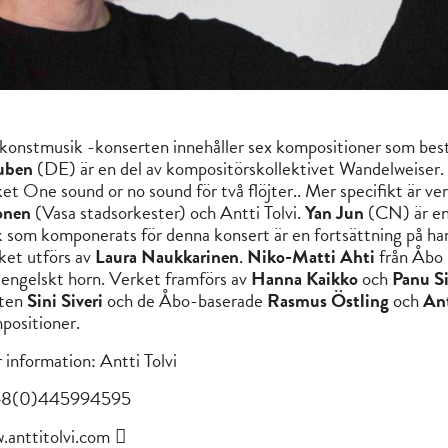
konstmusik -konserten innehåller sex kompositioner som bestä
uben
(DE) är en del av kompositörskollektivet Wandelweiser
ket One sound or no sound för två flöjter.. Mer specifikt är 
onen
(Vasa stadsorkester) och Antti Tolvi.
Yan Jun
(CN) är en 
k som komponerats för denna konsert är en fortsättning på ha
ket utförs av
Laura Naukkarinen
.
Niko-Matti Ahti
från Åbo 
engelskt
horn. Verket framförs av
Hanna Kaikko
och
Panu S
ten
Sini Siveri
och de Åbo-baserade
Rasmus Östling
och
Ant
positioner.
 information: Antti Tolvi
58(0)445994595
.anttitolvi.com