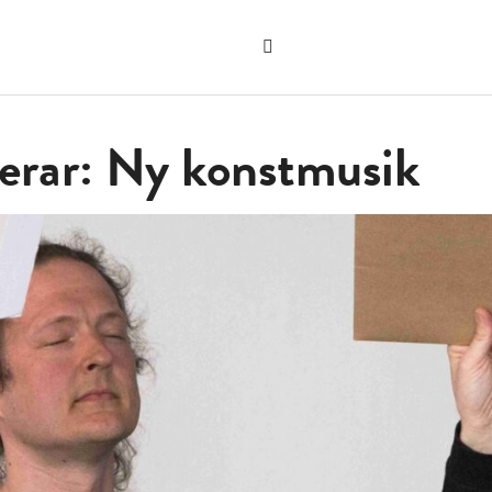
Sök
på
"Sök"
webbplatsen
terar: Ny konstmusik