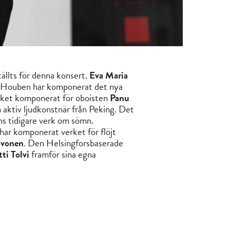
llts för denna konsert.
Eva Maria
. Houben har komponerat det nya
verket komponerat för oboisten
Panu
aktiv ljudkonstnär från Peking. Det
ns tidigare verk om sömn.
har komponerat verket för flöjt
ivonen
. Den Helsingforsbaserade
ti Tolvi
framför sina egna