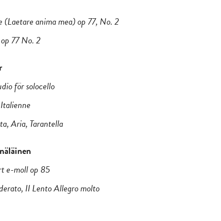
 (Laetare anima mea) op 77, No. 2
 op 77 No. 2
r
dio för solocello
Italienne
a, Aria, Tarantella
näläinen
rt e-moll op 85
rato, II Lento Allegro molto