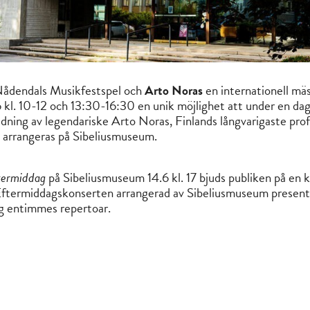
r Nådendals Musikfestspel och
Arto Noras
en internationell mäst
 kl. 10-12 och 13:30-16:30 en unik möjlighet att under en dag
edning av legendariske Arto Noras, Finlands långvarigaste profe
g arrangeras på Sibeliusmuseum.
termiddag
på Sibeliusmuseum 14.6 kl. 17 bjuds publiken på en
Eftermiddagskonserten arrangerad av Sibeliusmuseum presente
g entimmes repertoar.