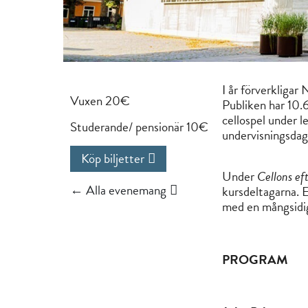
I år förverkliga
Vuxen 20€
Publiken har 10.6
cellospel under l
Studerande/ pensionär 10€
undervisningsda
Köp biljetter
Under
Cellons ef
← Alla evenemang
kursdeltagarna. 
med en mångsidi
PROGRAM