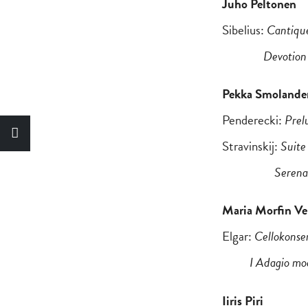
Juho Peltonen
Sibelius:
Cantique
Devotion
Pekka Smolande
Penderecki:
Prelu
Stravinskij:
Suite 
Serenat
Maria Morfin Ve
Elgar:
Cellokonse
I Adagio mode
Iiris Piri