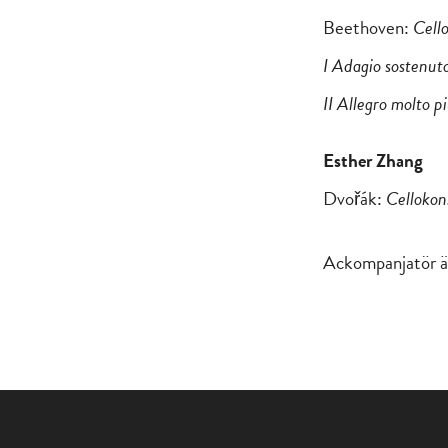
Beethoven:
Cell
I Adagio sostenuto
II Allegro molto p
Esther Zhang
Dvořák:
Cellokon
Ackompanjatör är