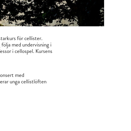
arkurs för cellister.
 följa med undervisning i
ssor i cellospel. Kursens
 konsert med
rar unga cellistlöften