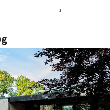
Sök
på
"Sök"
webbplatsen
ag