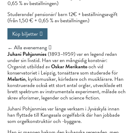
0,65 % av beställningen)
Studerande/ pensionär/ barn 12€ + beställningsavgift
(från 1,50 € + 0,65 % av beställningen)
Köp biljetter
← Alla evenemang
Juhani Pohjanmies
(1893–1959) var en legend redan
under sin livstid. Han var en mångsidig konstnär:
Organist utbildad av
Oskar Merikanto
och vid
konservatoriet i Leipzig, tonsättare som studerade för
Melartin
, kyrkomusiker, körledare och musiklärare. Han
konstruerade också ett stort antal orglar, utvecklade ett
brett spektrum av instrumentala experiment, målade och
skrev aforismer, legender och science fiction.
Juhani Pohjanmies var länge verksam i Jyväskylä innan
han flyttade till Kangasala orgelfabrik där han jobbade
som orgelkonstruktör och -byggare.
Han är mannen bakom den kubanska serenaden, men