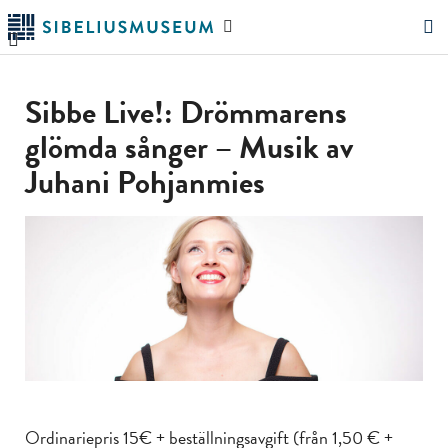
Hoppa
Sök
till
på
"Sök"
huvudinnehållet
webbplatsen
Sibbe Live!: Drömmarens
glömda sånger – Musik av
Juhani Pohjanmies
Ordinariepris 15€ + beställningsavgift (från 1,50 € +