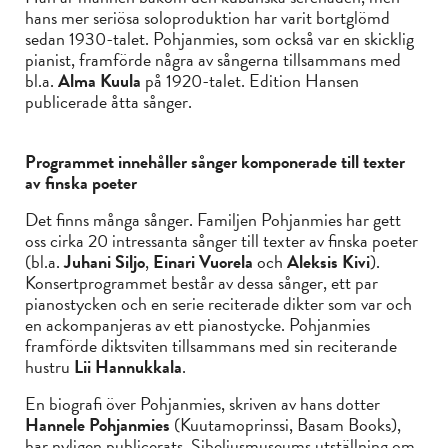
hans mer seriösa soloproduktion har varit bortglömd
sedan 1930-talet. Pohjanmies, som också var en skicklig
pianist, framförde några av sångerna tillsammans med
bl.a.
Alma Kuula
på 1920-talet. Edition Hansen
publicerade åtta sånger.
Programmet innehåller sånger komponerade till texter
av finska poeter
Det finns många sånger. Familjen Pohjanmies har gett
oss cirka 20 intressanta sånger till texter av finska poeter
(bl.a.
Juhani Siljo
,
Einari Vuorela
och
Aleksis Kivi
).
Konsertprogrammet består av dessa sånger, ett par
pianostycken och en serie reciterade dikter som var och
en ackompanjeras av ett pianostycke. Pohjanmies
framförde diktsviten tillsammans med sin reciterande
hustru
Lii Hannukkala
.
En biografi över Pohjanmies, skriven av hans dotter
Hannele Pohjanmies
(Kuutamoprinssi, Basam Books),
har nyligen publicerats. Sibeliusmuseums utställning om