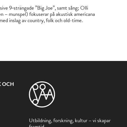
usive 9‑strängade ”Big Joe”, samt sång; Olli
n – munspel) fokuserar på akustisk americana
med inslag av country, folk och old-time.
K OCH
Utbildning, forskning, kultur – vi skapar
framtid