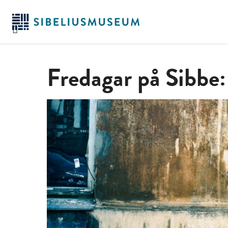
Hoppa
till
huvudinnehållet
Fredagar på Sibbe: