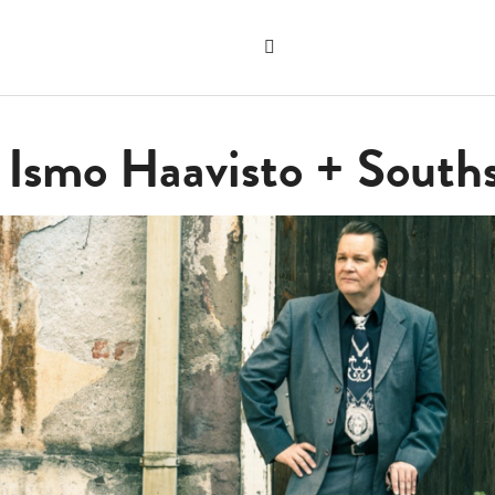
Sök
på
"Sök"
webbplatsen
 Ismo Haavisto + Souths