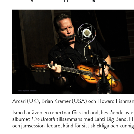
Arcari (UK), Brian Kramer (USA) och Howard Fishma
Ismo har även en repertoar för storband, bestående av 
albumet
Fire Breath
tillsammans med Lahti Big Band. Han
och jamsession-ledare, känd för sitt skickliga och kunni