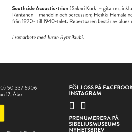
Southside Acoustic-trion
(Sakari Kurki – gitarrer, inkl
Rantanen – mandolin och percussion; Heikki Hämäläine
från 1920- till 1940‑talet. Repertoaren består av blues 
I samarbete med Turun Rytmiklubi.
FÖLJ OSS PÅ FACEBOO
(0) 50 337 6906
INSTAGRAM
an 17, Åbo
PRENUMERERA PÅ
SIBELIUSMUSEUMS
NYHETSBREV