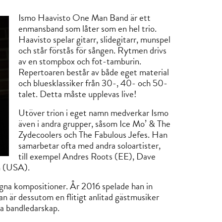
Ismo Haavisto One Man Band är ett
enmansband som låter som en hel trio.
Haavisto spelar gitarr, slidegitarr, munspel
och står förstås för sången. Rytmen drivs
av en stompbox och fot-tamburin.
Repertoaren består av både eget material
och bluesklassiker från 30-, 40- och 50-
talet. Detta måste upplevas live!
Utöver trion i eget namn medverkar Ismo
även i andra grupper, såsom Ice Mo’ & The
Zydecoolers och The Fabulous Jefes. Han
samarbetar ofta med andra soloartister,
till exempel Andres Roots (EE), Dave
n (USA).
egna kompositioner. År 2016 spelade han in
 är dessutom en flitigt anlitad gästmusiker
ga bandledarskap.