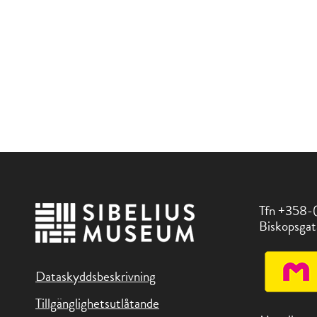
Tfn +358-
Biskopsgat
Dataskyddsbeskrivning
Tillgänglighetsutlåtande