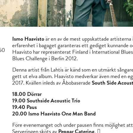
Ismo Haavisto
är en av de mest uppskattade artisterna 
erfarenhet i bagaget garanteras ett gediget kunnande o
,50
Haavisto har representerat Finland i International Blu
Blues Challenge i Berlin 2012.
Denna artist från Lahtis är känd som en utmärkt sångare,
gett ut elva album. Haavisto medverkar även med en ege
2017. Kvällen inleds av Åbobaserade
South Side Acoust
18.00 Dörrar
19.00 Southside Acoustic Trio
19.40 Paus
20.00 Ismo Haavisto One Man Band
Före evenemanget och under pausen finns möjlighet att n
Serveringen sköts av
Peppar Catering
.