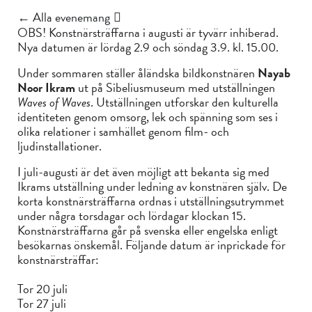
← Alla evenemang
OBS! Konstnärsträffarna i augusti är tyvärr inhiberad.
Nya datumen är lördag 2.9 och söndag 3.9. kl. 15.00.
Under sommaren ställer åländska bildkonstnären
Nayab
Noor Ikram
ut på Sibeliusmuseum med utställningen
Waves of Waves
. Utställningen utforskar den kulturella
identiteten genom omsorg, lek och spänning som ses i
olika relationer i samhället genom film- och
ljudinstallationer.
I juli-augusti är det även möjligt att bekanta sig med
Ikrams utställning under ledning av konstnären själv. De
korta konstnärsträffarna ordnas i utställningsutrymmet
under några torsdagar och lördagar klockan 15.
Konstnärsträffarna går på svenska eller engelska enligt
besökarnas önskemål. Följande datum är inprickade för
konstnärsträffar:
Tor 20 juli
Tor 27 juli