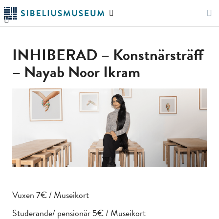
Hoppa
Sök
till
på
"Sök"
huvudinnehållet
webbplatsen
INHIBERAD – Konstnärsträff
– Nayab Noor Ikram
Vuxen 7€ / Museikort
Studerande/ pensionär 5€ / Museikort