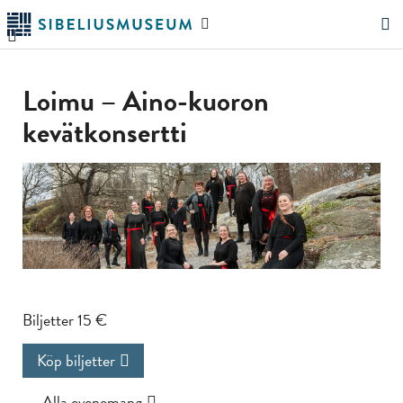
Hoppa
Sök
till
på
"Sök"
huvudinnehållet
webbplatsen
Loimu – Aino-kuoron
kevätkonsertti
Biljetter 15 €
Köp biljetter
← Alla evenemang