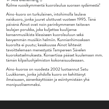
Kolme vuosikymmentä kuorolaulua suoraan sydämestä!
Aino-kuoro on turkulainen, intohimolla laulava
naiskuoro, jonka juuret ulottuvat vuoteen 1995. Tänä
päivänä Ainot ovat noin parinkymmenen taitavan
laulajan porukka, joka kuljettaa kuulijansa
kansanmusiikista klassiseen kuorolauluun sekä
kevyemmän musiikin helmiin. Kunnianhimoakaan
kuorolta ei puutu; kesäkuussa Ainot lähtevät
tavoittelemaan menestystä Tampereen Sävelen
kuorokatselmuksesta. Konsertissa pääset kuulemaan mm.
tämän kilpailuohjelmiston kokonaisuudessaan.
Aino-kuoroa on vuodesta 2002 luotsannut Satu
Luukkonen, jonka johdolla kuoro on kehittänyt
ilmaisuaan, äänenkäyttöään ja esiintymistään yhä
monipuolisemmaksi.