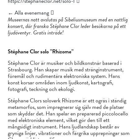
https://stephaneclor.net/solo-1
← Alla evenemang
Museernas natt avslutas på Sibeliusmuseum med en nattlig
konsert, där franska Stéphane Clor leder besökarna på ett
ljudäventyr. Gratis inträde!
Stéphane Clor solo ”Rhizome”
Stéphane Clor är musiker och bildkonstnär baserad i
Strasbourg. Han skapar musik med stränginstrument,
föremål och rudimentära elektroniska system. Hans
konst korsar områden inom ljudkonst, kartografi,
fotografi, teckning och ekologi.
Stéphane Clors soloverk Rhizome är ett ogräs i ständig
metamorfos, som impregnerar sig själv med de platser
som skyddar det. Han spelar en preparerad piccolocello
med elektroniska element, vilket gör den till ett
mångsidigt instrument. Hans ljudlandskap består av
gryniga linjer, vibrationer och färgrika upprepningar som