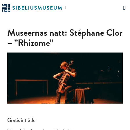
Hoppa
Sök
till
på
"Sök"
huvudinnehållet
webbplatsen
Museernas natt: Stéphane Clor
– ”Rhizome”
Gratis inträde