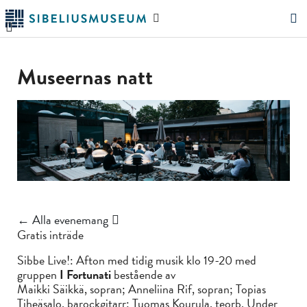
Hoppa
Sök
till
på
"Sök"
huvudinnehållet
webbplatsen
Museernas natt
← Alla evenemang
Gratis inträde
Sibbe Live!: Afton med tidig musik klo 19-20 med
gruppen
I Fortunati
bestående av
Maikki Säikkä, sopran; Anneliina Rif, sopran; Topias
Tiheäsalo, barockgitarr; Tuomas Kourula, teorb. Under