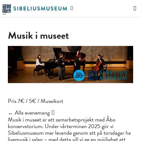
Hoppa
Sök
till
på
"Sök"
huvudinnehållet
webbplatsen
Musik i museet
Pris 7€ / 5€ / Museikort
← Alla evenemang
Musik i museet är ett samarbetsprojekt med Åbo
konservatorium. Under vårterminen 2025 gör vi
Sibeliusmuseum mer levande genom att på torsdagar ha
livemusik i salen – med detta vill vi ge en möjlighet att