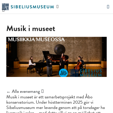
Hoppa
Sök
till
på
"Sök"
huvudinnehållet
webbplatsen
Musik i museet
← Alla evenemang
Musik i museet är ett samarbetsprojekt med Åbo
konservatorium. Under höstterminen 2025 gör vi
Sibeliusmuseum mer levande genom att på torsdagar ha
livemusik i salen – med detta vill vi ge en möjlighet att