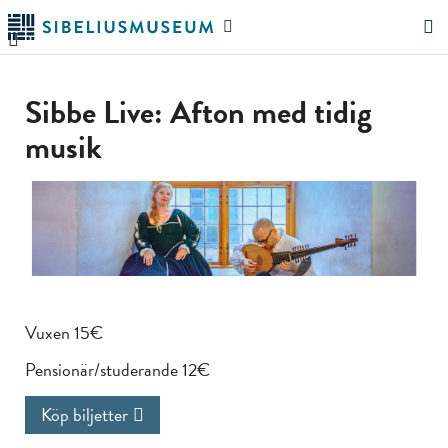
Hoppa
Sök
till
på
"Sök"
huvudinnehållet
webbplatsen
Sibbe Live: Afton med tidig
musik
Vuxen 15€
Pensionär/studerande 12€
Köp biljetter