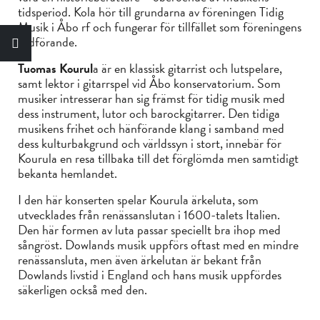
tidsperiod. Kola hör till grundarna av föreningen Tidig
Musik i Åbo rf och fungerar för tillfället som föreningens
ordförande.
Tuomas Kourul
a är en klassisk gitarrist och lutspelare,
samt lektor i gitarrspel vid Åbo konservatorium. Som
musiker intresserar han sig främst för tidig musik med
dess instrument, lutor och barockgitarrer. Den tidiga
musikens frihet och hänförande klang i samband med
dess kulturbakgrund och världssyn i stort, innebär för
Kourula en resa tillbaka till det förglömda men samtidigt
bekanta hemlandet.
I den här konserten spelar Kourula ärkeluta, som
utvecklades från renässanslutan i 1600-talets Italien.
Den här formen av luta passar speciellt bra ihop med
sångröst. Dowlands musik uppförs oftast med en mindre
renässansluta, men även ärkelutan är bekant från
Dowlands livstid i England och hans musik uppfördes
säkerligen också med den.