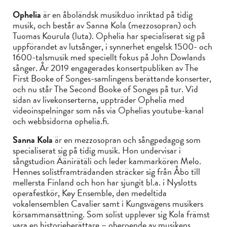
Ophelia
är en åboländsk musikduo inriktad på tidig
musik, och består av Sanna Kola (mezzosopran) och
Tuomas Kourula (luta). Ophelia har specialiserat sig på
uppförandet av lutsånger, i synnerhet engelsk 1500- och
1600-talsmusik med speciellt fokus på John Dowlands
sånger. År 2019 engagerades konsertpubliken av The
First Booke of Songes-samlingens berättande konserter,
och nu står The Second Booke of Songes på tur. Vid
sidan av livekonserterna, uppträder Ophelia med
videoinspelningar som nås via Ophelias youtube-kanal
och webbsidorna ophelia.fi.
Sanna Kola
är en mezzosopran och sångpedagog som
specialiserat sig på tidig musik. Hon undervisar i
sångstudion Äänirätäli och leder kammarkören Melo.
Hennes solistframträdanden sträcker sig från Åbo till
mellersta Finland och hon har sjungit bl.a. i Nyslotts
operafestkör, Key Ensemble, den medeltida
vokalensemblen Cavalier samt i Kungsvägens musikers
körsammansättning. Som solist upplever sig Kola främst
vara en historieberättare – oberoende av musikens