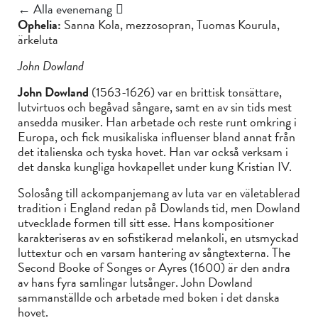
← Alla evenemang
Ophelia:
Sanna Kola, mezzosopran, Tuomas Kourula,
ärkeluta
John Dowland
John Dowland
(1563-1626) var en brittisk tonsättare,
lutvirtuos och begåvad sångare, samt en av sin tids mest
ansedda musiker. Han arbetade och reste runt omkring i
Europa, och fick musikaliska influenser bland annat från
det italienska och tyska hovet. Han var också verksam i
det danska kungliga hovkapellet under kung Kristian IV.
Solosång till ackompanjemang av luta var en väletablerad
tradition i England redan på Dowlands tid, men Dowland
utvecklade formen till sitt esse. Hans kompositioner
karakteriseras av en sofistikerad melankoli, en utsmyckad
luttextur och en varsam hantering av sångtexterna. The
Second Booke of Songes or Ayres (1600) är den andra
av hans fyra samlingar lutsånger. John Dowland
sammanställde och arbetade med boken i det danska
hovet.