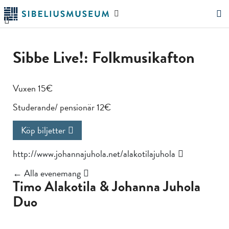
Hoppa
Sök
till
på
"Sök"
huvudinnehållet
webbplatsen
Sibbe Live!: Folkmusikafton
Vuxen 15€
Studerande/ pensionär 12€
Köp biljetter
http://www.johannajuhola.net/alakotilajuhola
← Alla evenemang
Timo Alakotila & Johanna Juhola
Duo