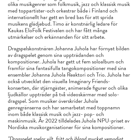
olika musikgenrer som folkmusik, jazz och klassisk musik
med toppartister-och orkestrar både i Finland och
internationellt har gett en bred bas för att sprida
musikens glädjebud. Timo är konstnärlig ledare för
Kaukas EloFolk Festivalen och har fått många
utmärkelser och erkännanden för sitt arbete.
Dragspelskonstnären Johanna Juhola har förnyat bilden
av dragspelet genom sina uppträdanden och
kompositioner. Juhola har gett ut fem soloalbum och
framför sina fantasifulla tangokompositioner med sina
ensembler Johanna Juhola Reaktori och Trio. Juhola har
också utvecklat den visuella Imaginary Friends-
konserten, där stjärngäster, animerade figurer och olika
ljudkällor uppträder på två videoskärmar med solo-
dragspel. Som musiker överskrider Juhola
genregränserna och har samarbetat med toppnamn
inom både klassisk musik och jazz- pop- och
maskinmusik. År 2022 tilldelades Juhola NPU-priset av
Nordiska musikorganisationer för sina kompositioner.
”Dragspelet spelar vilt, fritt och ibland mycket vemodigt,