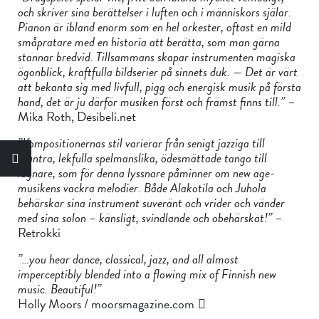
och skriver sina berättelser i luften och i människors själar.
Pianon är ibland enorm som en hel orkester, oftast en mild
småpratare med en historia att berätta, som man gärna
stannar bredvid. Tillsammans skapar instrumenten magiska
ögonblick, kraftfulla bildserier på sinnets duk. — Det är värt
att bekanta sig med livfull, pigg och energisk musik på första
hand, det är ju därför musiken först och främst finns till.”
–
Mika Roth, Desibeli.net
”Kompositionernas stil varierar från senigt jazziga till
muntra, lekfulla spelmanslika, ödesmättade tango till
lugnare, som för denna lyssnare påminner om new age-
musikens vackra melodier. Både Alakotila och Juhola
behärskar sina instrument suveränt och vrider och vänder
med sina solon – känsligt, svindlande och obehärskat!”
–
Retrokki
”…you hear dance, classical, jazz, and all almost
imperceptibly blended into a flowing mix of Finnish new
music.
Beautiful!”
Holly Moors /
moorsmagazine.com