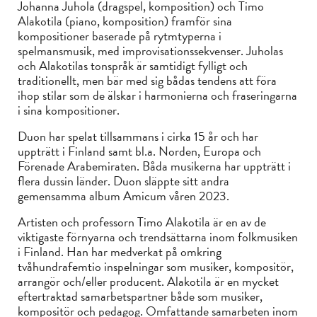
Johanna Juhola (dragspel, komposition) och Timo
Alakotila (piano, komposition) framför sina
kompositioner baserade på rytmtyperna i
spelmansmusik, med improvisationssekvenser. Juholas
och Alakotilas tonspråk är samtidigt fylligt och
traditionellt, men bär med sig bådas tendens att föra
ihop stilar som de älskar i harmonierna och fraseringarna
i sina kompositioner.
Duon har spelat tillsammans i cirka 15 år och har
uppträtt i Finland samt bl.a. Norden, Europa och
Förenade Arabemiraten. Båda musikerna har uppträtt i
flera dussin länder. Duon släppte sitt andra
gemensamma album Amicum våren 2023.
Artisten och professorn Timo Alakotila är en av de
viktigaste förnyarna och trendsättarna inom folkmusiken
i Finland. Han har medverkat på omkring
tvåhundrafemtio inspelningar som musiker, kompositör,
arrangör och/eller producent. Alakotila är en mycket
eftertraktad samarbetspartner både som musiker,
kompositör och pedagog. Omfattande samarbeten inom