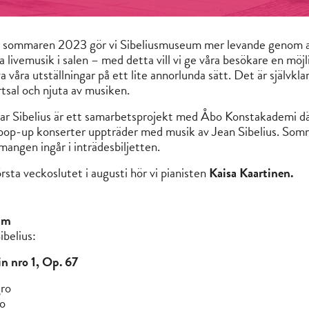
 sommaren 2023 gör vi Sibeliusmuseum mer levande genom a
a livemusik i salen – med detta vill vi ge våra besökare en möjl
a våra utställningar på ett lite annorlunda sätt. Det är självklar
tsal och njuta av musiken.
r Sibelius är ett samarbetsprojekt med Åbo Konstakademi d
pop-up konserter uppträder med musik av Jean Sibelius. Somm
angen ingår i inträdesbiljetten.
rsta veckoslutet i augusti hör vi pianisten
Kaisa Kaartinen.
am
ibelius:
n nro 1, Op. 67
gro
go