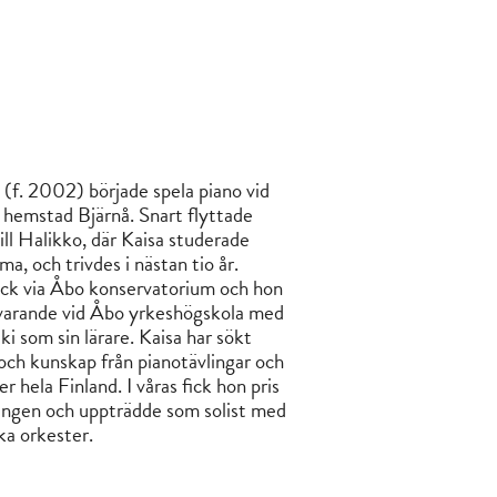
n
(f. 2002) började spela piano vid
in hemstad Bjärnå. Snart flyttade
ill Halikko, där Kaisa studerade
a, och trivdes i nästan tio år.
gick via Åbo konservatorium och hon
rvarande vid Åbo yrkeshögskola med
i som sin lärare. Kaisa har sökt
och kunskap från pianotävlingar och
r hela Finland. I våras fick hon pris
lingen och uppträdde som solist med
ka orkester.