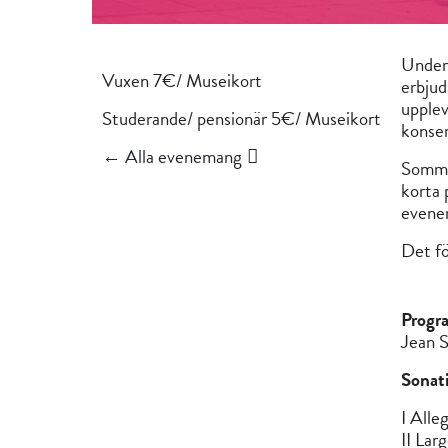
Under
Vuxen 7€/ Museikort
erbjud
upplev
Studerande/ pensionär 5€/ Museikort
konser
← Alla evenemang
Somma
korta 
evenem
Det fö
Progr
Jean S
Sonati
I Alle
II Lar