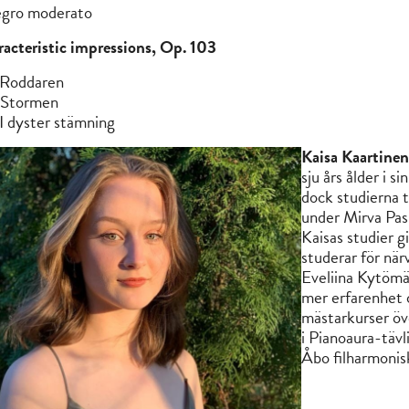
legro moderato
acteristic impressions, Op. 103
 Roddaren
 Stormen
I dyster stämning
Kaisa Kaartine
sju års ålder i s
dock studierna t
under Mirva Pasm
Kaisas studier 
studerar för nä
Eveliina Kytömäk
mer erfarenhet 
mästarkurser öve
i Pianoaura-täv
Åbo filharmonis