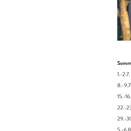
Somma
1.-2.7
8.-9.7
15.-16
22.-2
29.-30
5.-6.8