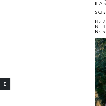
III Al
5 Char
No. 3
No. 4
No. 5 