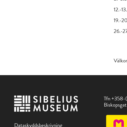
12.-13
19.-20
26.-27
Välkom
Tfn +358-
Biskopsgat
Dataskyddsbeskrivning