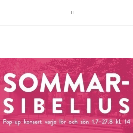
Sök
på
"Sök"
webbplatsen