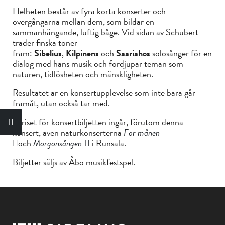
Helheten består av fyra korta konserter och
övergångarna mellan dem, som bildar en
sammanhängande, luftig båge. Vid sidan av Schubert
träder finska toner
fram:
Sibelius
,
Kilpinens
och
Saariahos
solosånger för en
dialog med hans musik och fördjupar teman som
naturen, tidlösheten och mänskligheten.
Resultatet är en konsertupplevelse som inte bara går
framåt, utan också tar med.
I priset för konsertbiljetten ingår, förutom denna
konsert, även naturkonserterna
För månen
och
Morgonsången
i Runsala.
Biljetter säljs av Åbo musikfestspel.