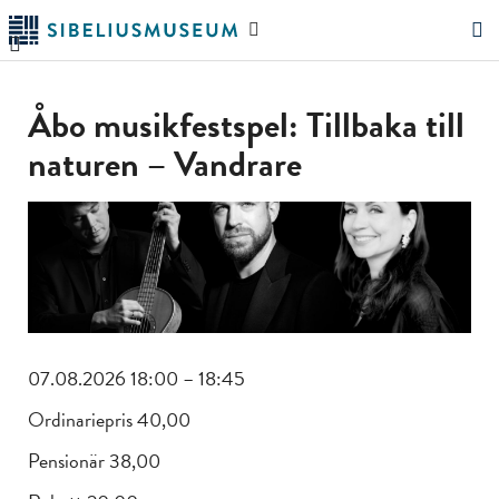
Hoppa
Sök
till
på
"Sök"
huvudinnehållet
webbplatsen
Åbo musikfestspel: Tillbaka till
naturen – Vandrare
07.08.2026 18:00 – 18:45
Ordinariepris 40,00
Pensionär 38,00