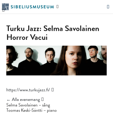
Hoppa
Sök
till
på
"Sök"
huvudinnehållet
webbplatsen
Turku Jazz: Selma Savolainen
Horror Vacui
https://www.turkujazz.fi/
← Alla evenemang
Selma Savolainen – sång
Toomas Keski-Säntti – piano