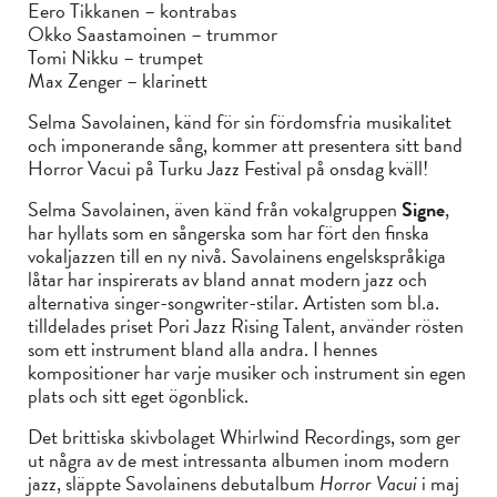
Eero Tikkanen – kontrabas
Okko Saastamoinen – trummor
Tomi Nikku – trumpet
Max Zenger – klarinett
Selma Savolainen, känd för sin fördomsfria musikalitet
och imponerande sång, kommer att presentera sitt band
Horror Vacui på Turku Jazz Festival på onsdag kväll!
Selma Savolainen, även känd från vokalgruppen
Signe
,
har hyllats som en sångerska som har fört den finska
vokaljazzen till en ny nivå. Savolainens engelskspråkiga
låtar har inspirerats av bland annat modern jazz och
alternativa singer-songwriter-stilar. Artisten som bl.a.
tilldelades priset Pori Jazz Rising Talent, använder rösten
som ett instrument bland alla andra. I hennes
kompositioner har varje musiker och instrument sin egen
plats och sitt eget ögonblick.
Det brittiska skivbolaget Whirlwind Recordings, som ger
ut några av de mest intressanta albumen inom modern
jazz, släppte Savolainens debutalbum
Horror Vacui
i maj