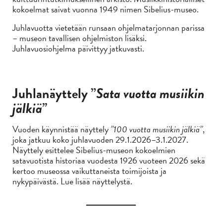
kokoelmat saivat vuonna 1949 nimen Sibelius-museo.
Juhlavuotta vietetään runsaan ohjelmatarjonnan parissa
– museon tavallisen ohjelmiston lisäksi.
Juhlavuosiohjelma päivittyy jatkuvasti.
Juhlanäyttely ”
Sata vuotta musiikin
jälkiä”
Vuoden käynnistää näyttely
”100 vuotta musiikin jälkiä”
,
joka jatkuu koko juhlavuoden 29.1.2026–3.1.2027.
Näyttely esittelee Sibelius-museon kokoelmien
satavuotista historiaa vuodesta 1926 vuoteen 2026 sekä
kertoo museossa vaikuttaneista toimijoista ja
nykypäivästä.
Lue lisää näyttelystä.