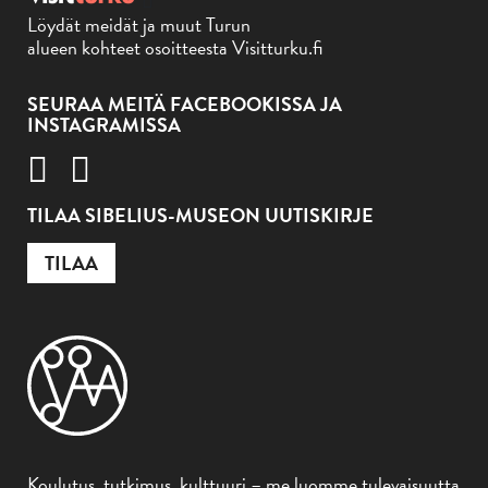
Löydät meidät ja muut Turun
alueen kohteet osoitteesta Visitturku.fi
SEURAA MEITÄ FACEBOOKISSA JA
INSTAGRAMISSA
TILAA SIBELIUS-MUSEON UUTISKIRJE
TILAA
Koulutus, tutkimus, kulttuuri – me luomme tulevaisuutta