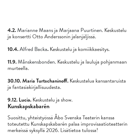
4.2.
Marianne Maans ja Marjaana Puurtinen
. Keskustelu
ja konsertti Otto Anderssonin jalanjäljissä.
10.4.
Alfred Backa
.
Keskustelu ja komiikkaesitys.
11.9.
Månskensbonden.
Keskustelu ja lauluja pohjanmaan
murteella.
30.10. Maria Turtschaninoff.
Keskustelua kansantaruista
ja fantasiakirjallisuudesta.
9.12. Lucia.
Keskustelu ja show.
Kunskapskabarén
Suosittu, yhteistyössä Åbo Svenska Teaterin kanssa
toteutettu Kunskapskabarén palaa improvisaatioteatterin
merkeissä syksyllä 2026. Lisätietoa tulossa!