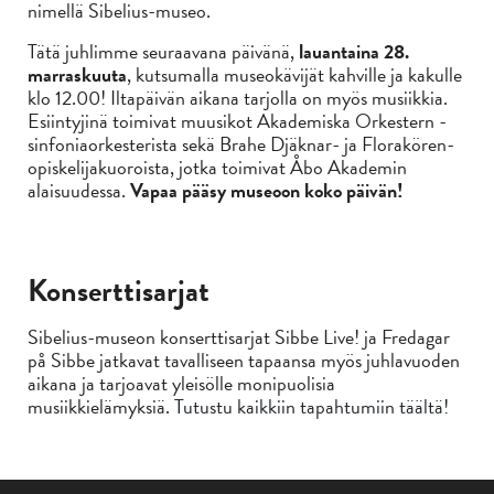
nimellä Sibelius-museo.
Tätä juhlimme seuraavana päivänä,
lauantaina 28.
marraskuuta
, kutsumalla museokävijät kahville ja kakulle
klo 12.00! Iltapäivän aikana tarjolla on myös musiikkia.
Esiintyjinä toimivat muusikot Akademiska Orkestern -
sinfoniaorkesterista sekä Brahe Djäknar- ja Florakören-
opiskelijakuoroista, jotka toimivat Åbo Akademin
alaisuudessa.
Vapaa pääsy museoon koko päivän!
Konserttisarjat
Sibelius-museon konserttisarjat Sibbe Live! ja Fredagar
på Sibbe jatkavat tavalliseen tapaansa myös juhlavuoden
aikana ja tarjoavat yleisölle monipuolisia
musiikkielämyksiä.
Tutustu kaikkiin tapahtumiin täältä!