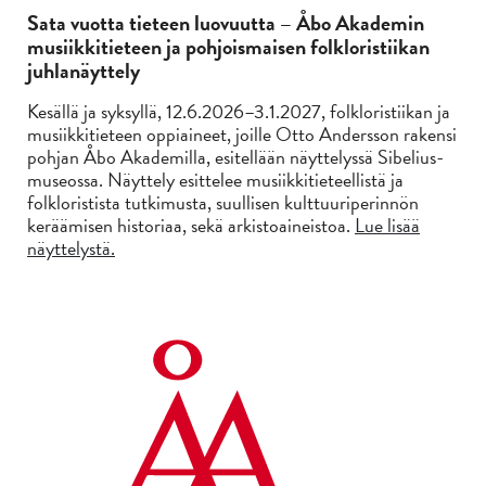
Sata vuotta tieteen luovuutta – Åbo Akademin
musiikkitieteen ja pohjoismaisen folkloristiikan
juhlanäyttely
Kesällä ja syksyllä, 12.6.2026–3.1.2027, folkloristiikan ja
musiikkitieteen oppiaineet, joille Otto Andersson rakensi
pohjan Åbo Akademilla, esitellään näyttelyssä Sibelius-
museossa. Näyttely esittelee musiikkitieteellistä ja
folkloristista tutkimusta, suullisen kulttuuriperinnön
keräämisen historiaa, sekä arkistoaineistoa.
Lue lisää
näyttelystä.