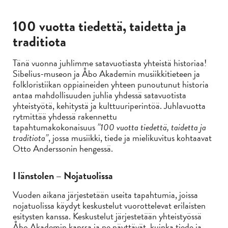
100 vuotta tiedettä, taidetta ja
traditiota
Tänä vuonna juhlimme satavuotiasta yhteistä historiaa!
Sibelius-museon ja Åbo Akademin musiikkitieteen ja
folkloristiikan oppiaineiden yhteen punoutunut historia
antaa mahdollisuuden juhlia yhdessä satavuotista
yhteistyötä, kehitystä ja kulttuuriperintöä. Juhlavuotta
rytmittää yhdessä rakennettu
tapahtumakokonaisuus
”100 vuotta tiedettä, taidetta ja
traditiota”
, jossa musiikki, tiede ja mielikuvitus kohtaavat
Otto Anderssonin hengessä.
I länstolen – Nojatuolissa
Vuoden aikana järjestetään useita tapahtumia, joissa
nojatuolissa käydyt keskustelut vuorottelevat erilaisten
esitysten kanssa. Keskustelut järjestetään yhteistyössä
Åbo Akademin kanssa ja ne näyttävät, kuinka tiede ja