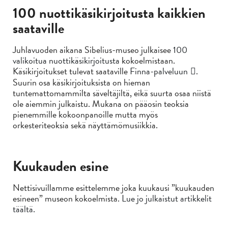
100 nuottikäsikirjoitusta kaikkien
saataville
Juhlavuoden aikana Sibelius-museo julkaisee
100
valikoitua nuottikäsikirjoitusta
kokoelmistaan.
Käsikirjoitukset tulevat saataville
Finna-palveluun
.
Suurin osa käsikirjoituksista on hieman
tuntemattomammilta säveltäjiltä, eikä suurta osaa niistä
ole aiemmin julkaistu. Mukana on pääosin teoksia
pienemmille kokoonpanoille mutta myös
orkesteriteoksia sekä näyttämömusiikkia.
Kuukauden esine
Nettisivuillamme esittelemme joka kuukausi ”kuukauden
esineen” museon kokoelmista.
Lue jo julkaistut artikkelit
täältä.