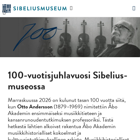
Siirry
Hae
pääsisältöön
verkkosivustolta
"Hae"
100-vuotisjuhlavuosi Sibelius-
museossa
Marraskuussa 2026 on kulunut tasan 100 vuotta siitä,
kun
Otto Andersson
(1879–1969) nimitettiin Åbo
Akademin ensimmäiseksi musiikkitieteen ja
kansanrunoudentutkimuksen professoriksi. Tästä
hetkestä lähtien alkoivat rakentua Åbo Akademin
musiikkihistorialliset kokoelmat ja
kulttuurintutkimuksellinen arkisto. Musiikkihistorialliset