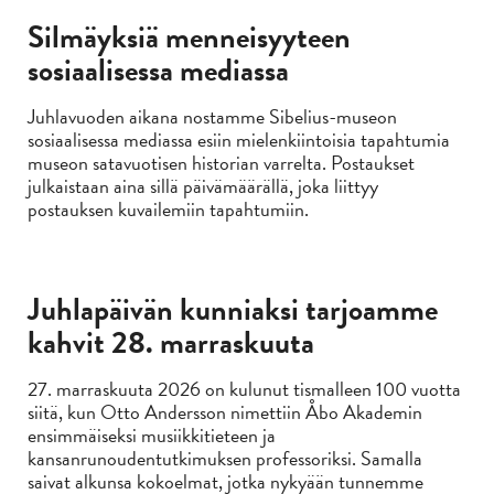
Silmäyksiä menneisyyteen
sosiaalisessa mediassa
Juhlavuoden aikana nostamme Sibelius-museon
sosiaalisessa mediassa esiin mielenkiintoisia tapahtumia
museon satavuotisen historian varrelta. Postaukset
julkaistaan aina sillä päivämäärällä, joka liittyy
postauksen kuvailemiin tapahtumiin.
Juhlapäivän kunniaksi tarjoamme
kahvit 28. marraskuuta
27. marraskuuta 2026 on kulunut tismalleen 100 vuotta
siitä, kun Otto Andersson nimettiin Åbo Akademin
ensimmäiseksi musiikkitieteen ja
kansanrunoudentutkimuksen professoriksi. Samalla
saivat alkunsa kokoelmat, jotka nykyään tunnemme