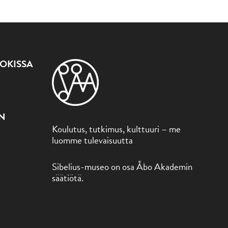
OKISSA
ON
Koulutus, tutkimus, kulttuuri – me
luomme tulevaisuutta
Sibelius-museo on osa Åbo Akademin
säätiötä.