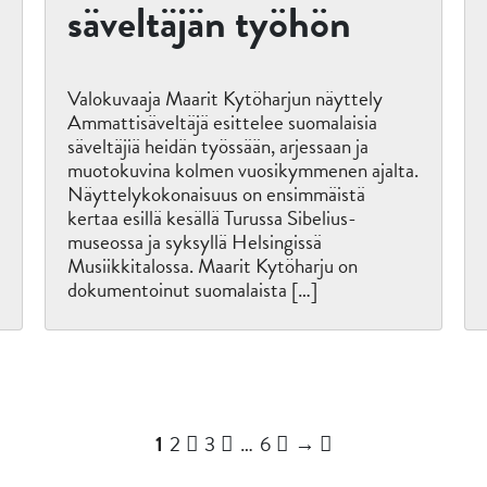
säveltäjän työhön
Valokuvaaja Maarit Kytöharjun näyttely
Ammattisäveltäjä esittelee suomalaisia
säveltäjiä heidän työssään, arjessaan ja
muotokuvina kolmen vuosikymmenen ajalta.
Näyttelykokonaisuus on ensimmäistä
kertaa esillä kesällä Turussa Sibelius-
museossa ja syksyllä Helsingissä
Musiikkitalossa. Maarit Kytöharju on
dokumentoinut suomalaista […]
Sivu
Sivu
Sivu
Sivu
Seuraava
1
2
3
…
6
→
sivu