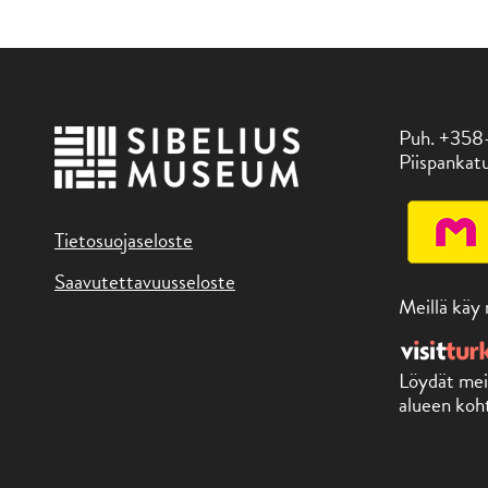
Puh. +358
Piispankatu
Tietosuojaseloste
Saavutettavuusseloste
Meillä käy
Löydät mei
alueen koht