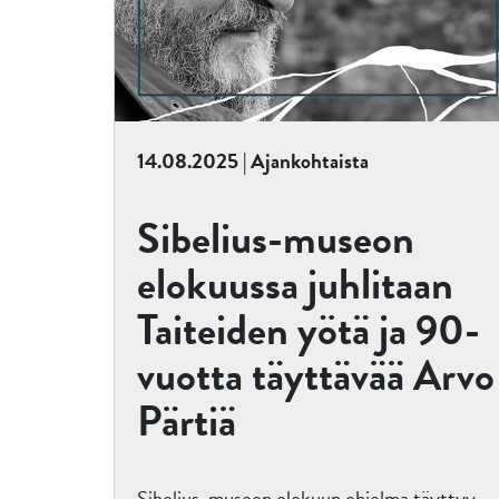
14.08.2025 | Ajankohtaista
Sibelius-museon
elokuussa juhlitaan
Taiteiden yötä ja 90-
vuotta täyttävää Arvo
Pärtiä
Sibelius-museon elokuun ohjelma täyttyy