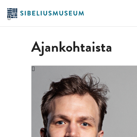
Siirry
pääsisältöön
Ajankohtaista