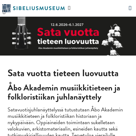
Siirry
Hae
pääsisältöön
verkkosivustolta
"Hae"
Sata vuotta tieteen luovuutta
Åbo Akademin musiikkitieteen ja
folkloristiikan juhlanäyttely
Satavuotisjuhlanäyttelyssä tutustutaan Åbo Akademin
musiikkitieteen ja folkloristiikan historiaan ja
nykypäivään. Oppiaineiden toimintaan sukelletaan
valokuvien, arkistomateriaalin, esineiden kautta sekä
tutkimuskirjallisuuden kautta. Tervetuloa vierailulle