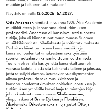
musiikin ja folkloren tutkimukseen!
Näyttely on esillä
12.6.2026–6.1.2027.
Otto Andersson
nimitettiin vuonna 1926 Åbo Akademin
musiikkitieteen ja kansanrunoudentutkimuksen
professoriksi. Andersson oli kansainvälisesti tunnettu
tutkija, joka oli kiinnostunut muun muassa Suomen
musiikkihistoriasta, Sibeliuksesta ja soitintutkimuksesta.
Parhaiten hänet tunnetaan kansanmusiikin ja
kansanrunouden tutkimuksestaan sekä työstään
suomenruotsalaisen kansankulttuurin edistämiseksi.
Tuolloin oli vallalla käsitys, että kansankulttuuri oli
vaarassa kadota ja että sitä tuli kerätä talteen ja jalostaa,
jotta se säilyisi elävänä. Seuraavien vuosikymmenten
aikana professuurin sekä musiikkitieteen ja
kansanrunoudentutkimuksen opiskelun, opetuksen ja
tutkimuksen ympärille kasvoi laaja toimintojen kirjo,
johon kuuluvat muun muassa
Sibelius-museo
,
ylioppilaskuorot
Brahe Djäknar
ja
Florakören
,
Akademiska Orkestern
sekä ainejärjestöt
Otto
ja