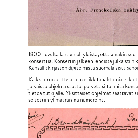
1800-luvulta lähtien oli yleistä, että ainakin su
konserttia. Konsertin jälkeen lehdissä julkaistiin
Kansalliskirjaston digitoimista suomalaisista san
Kaikkia konsertteja ja musiikkitapahtumia ei kui
julkaistu ohjelma saattoi poiketa siitä, mitä kons
tietoa tutkijalle. Yksittäiset ohjelmat saattavat 
soitettiin ylimääräisinä numeroina.