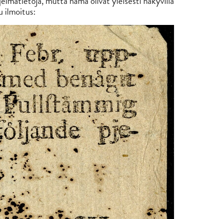
jelmatietoja, mutta nämä olivat yleisesti näkyvillä
u ilmoitus: