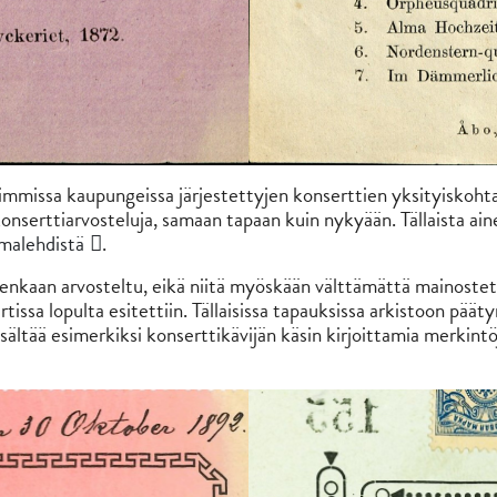
urimmissa kaupungeissa järjestettyjen konserttien yksityiskoht
 konserttiarvosteluja, samaan tapaan kuin nykyään. Tällaista ain
omalehdistä
.
tenkaan arvosteltu, eikä niitä myöskään välttämättä mainoste
ertissa lopulta esitettiin. Tällaisissa tapauksissa arkistoon pää
sisältää esimerkiksi konserttikävijän käsin kirjoittamia merkint