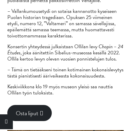
puolalaista perhettä pakkosiirrettiin Venäjälle.
– Vallankumousetydi on sotaisa kannanotto kyseiseen
Puolan historian tragediaan. Opuksen 25 viimeinen
etydi, numero 12, ”Valtameri” on samassa sävellajissa,
epäilemättä samassa teemassa, mutta huomattavasti
toivottomammassa karakterissa.
Konsertin yhteydessä julkaistaan Ollilan levy
Chopin – 24
Études
, joka äänitettiin Sibelius-museossa kesällä 2022.
Ollila kertoo levyn olevan vuosien ponnistelujen tulos.
– Tämä on tietääkseni toinen kotimainen kokonaislevytys
tästä pianistisesti äärivaikeasta kokonaisuudesta.
Keskiviikkona klo 19 myös museon yleisö saa nauttia
Ollilan työn tuloksista.
Osta liput