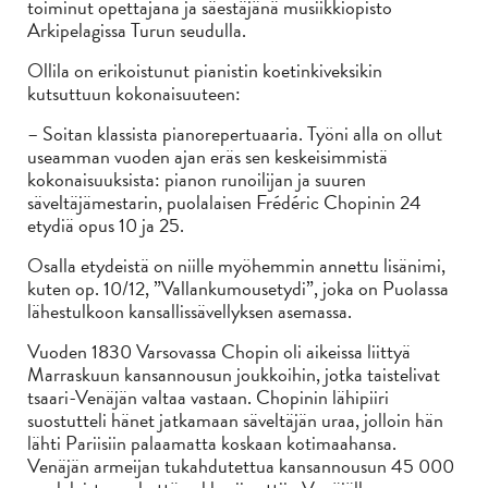
toiminut opettajana ja säestäjänä musiikkiopisto
Arkipelagissa Turun seudulla.
Ollila on erikoistunut pianistin koetinkiveksikin
kutsuttuun kokonaisuuteen:
– Soitan klassista pianorepertuaaria. Työni alla on ollut
useamman vuoden ajan eräs sen keskeisimmistä
kokonaisuuksista: pianon runoilijan ja suuren
säveltäjämestarin, puolalaisen Frédéric Chopinin 24
etydiä opus 10 ja 25.
Osalla etydeistä on niille myöhemmin annettu lisänimi,
kuten op. 10/12, ”Vallankumousetydi”, joka on Puolassa
lähestulkoon kansallissävellyksen asemassa.
Vuoden 1830 Varsovassa Chopin oli aikeissa liittyä
Marraskuun kansannousun joukkoihin, jotka taistelivat
tsaari-Venäjän valtaa vastaan. Chopinin lähipiiri
suostutteli hänet jatkamaan säveltäjän uraa, jolloin hän
lähti Pariisiin palaamatta koskaan kotimaahansa.
Venäjän armeijan tukahdutettua kansannousun 45 000