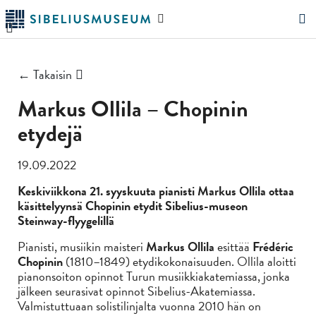
Siirry
Hae
pääsisältöön
verkkosivustolta
"Hae"
← Takaisin
Markus Ollila – Chopinin
etydejä
19.09.2022
Keskiviikkona 21. syyskuuta pianisti Markus Ollila ottaa
käsittelyynsä Chopinin etydit Sibelius-museon
Steinway-flyygelillä
Pianisti, musiikin maisteri
Markus Ollila
esittää
Frédéric
Chopinin
(1810–1849) etydikokonaisuuden. Ollila aloitti
pianonsoiton opinnot Turun musiikkiakatemiassa, jonka
jälkeen seurasivat opinnot Sibelius-Akatemiassa.
Valmistuttuaan solistilinjalta vuonna 2010 hän on