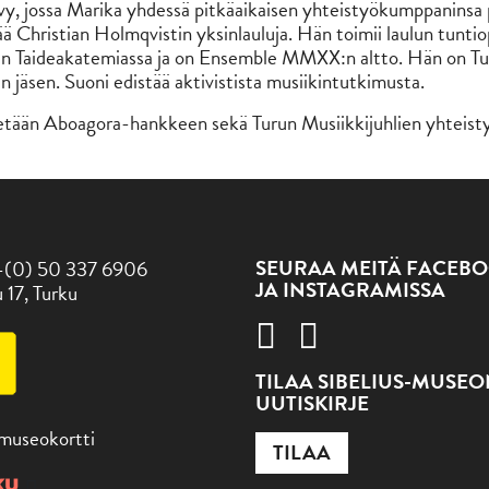
vy, jossa Marika yhdessä pitkäaikaisen yhteistyökumppaninsa 
ää Christian Holmqvistin yksinlauluja. Hän toimii laulun tunti
n Taideakatemiassa ja on Ensemble MMXX:n altto. Hän on Tu
en jäsen. Suoni edistää aktivistista musiikintutkimusta.
etään Aboagora-hankkeen sekä Turun Musiikkijuhlien yhteist
SEURAA MEITÄ FACEBO
-(0) 50 337 6906
JA INSTAGRAMISSA
 17, Turku
TILAA SIBELIUS-MUSE
UUTISKIRJE
 museokortti
TILAA