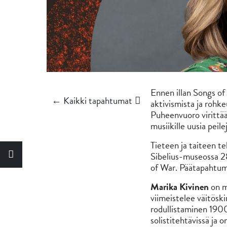
Ennen illan Songs of
← Kaikki tapahtumat
aktivismista ja rohke
Puheenvuoro virittää
musiikille uusia peilej
Tieteen ja taiteen t
Sibelius-museossa 
of War. Päätapahtum
Marika Kivinen
on me
viimeistelee väitösk
rodullistaminen 1900-
solistitehtävissä ja