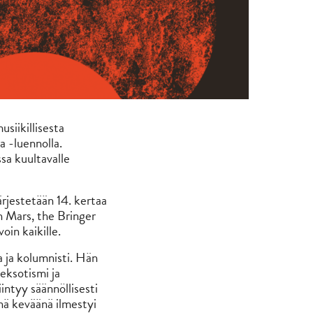
usiikillisesta
a -luennolla.
sa kuultavalle
rjestetään 14. kertaa
 Mars, the Bringer
in kaikille.
a ja kolumnisti. Hän
eksotismi ja
intyy säännöllisesti
änä keväänä ilmestyi