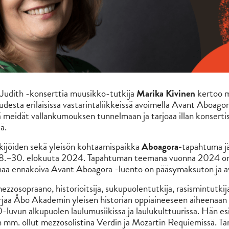
 Judith -konserttia muusikko-tutkija
Marika Kivinen
kertoo m
udesta erilaisissa vastarintaliikkeissä avoimella Avant Aboagor
 meidät vallankumouksen tunnelmaan ja tarjoaa illan konsertis
ä.
ekijöiden sekä yleisön kohtaamispaikka
Aboagora-
tapahtuma jä
28.–30. elokuuta 2024. Tapahtuman teemana vuonna 2024 on
aa ennakoiva Avant Aboagora -luento on pääsymaksuton ja avo
zzosopraano, historioitsija, sukupuolentutkija, rasismintutkij
irjaa Åbo Akademin yleisen historian oppiaineeseen aiheenaan 
luvun alkupuolen laulumusiikissa ja laulukulttuurissa. Hän esi
 on mm. ollut mezzosolistina Verdin ja Mozartin Requiemissä. T