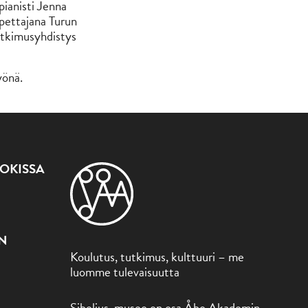
pianisti Jenna
opettajana Turun
tkimusyhdistys
yönä.
OKISSA
ON
Koulutus, tutkimus, kulttuuri – me
luomme tulevaisuutta
Sibelius-museo on osa Åbo Akademin