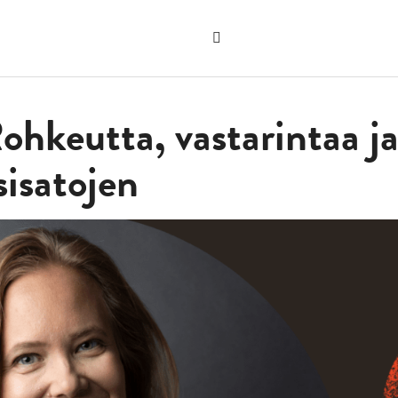
Hae
verkkosivustolta
"Hae"
hkeutta, vastarintaa ja 
sisatojen