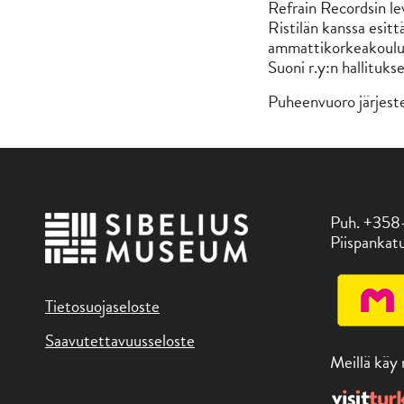
Refrain Recordsin le
Ristilän kanssa esitt
ammattikorkeakoulu
Suoni r.y:n hallituks
Puheenvuoro järjest
Puh. +358
Piispankatu
Tietosuojaseloste
Saavutettavuusseloste
Meillä käy