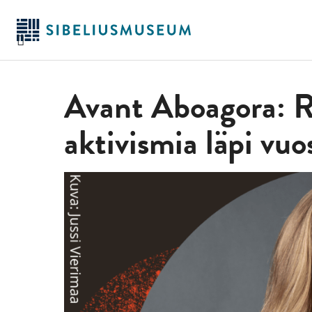
Siirry
pääsisältöön
Avant Aboagora: Ro
aktivismia läpi vuo