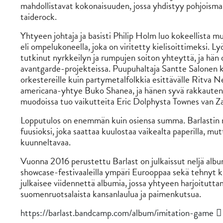
mahdollistavat kokonaisuuden, jossa yhdistyy pohjoismai
taiderock.
Yhtyeen johtaja ja basisti Philip Holm luo kokeellista m
eli ompelukoneella, joka on viritetty kielisoittimeksi. L
tutkinut nyrkkeilyn ja rumpujen soiton yhteyttä, ja hä
avantgarde-projekteissa. Puupuhaltaja Santte Salonen kir
orkestereille kuin partymetalfolkkia esittävälle Ritva 
americana-yhtye Buko Shanea, ja hänen syvä rakkautens
muodoissa tuo vaikutteita Eric Dolphysta Townes van Za
Lopputulos on enemmän kuin osiensa summa. Barlastin m
fuusioksi, joka saattaa kuulostaa vaikealta paperilla, mut
kuunneltavaa.
Vuonna 2016 perustettu Barlast on julkaissut neljä albumia
showcase-festivaaleilla ympäri Eurooppaa sekä tehnyt 
julkaisee viidennettä albumia, jossa yhtyeen harjoitutta
suomenruotsalaista kansanlaulua ja paimenkutsua.
https://barlast.bandcamp.com/album/imitation-game