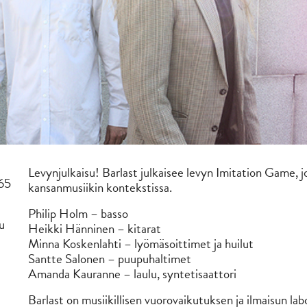
Levynjulkaisu! Barlast julkaisee levyn Imitation Game, j
,65
kansanmusiikin kontekstissa.
Philip Holm – basso
u
Heikki Hänninen – kitarat
Minna Koskenlahti – lyömäsoittimet ja huilut
Santte Salonen – puupuhaltimet
Amanda Kauranne – laulu, syntetisaattori
Barlast on musiikillisen vuorovaikutuksen ja ilmaisun la