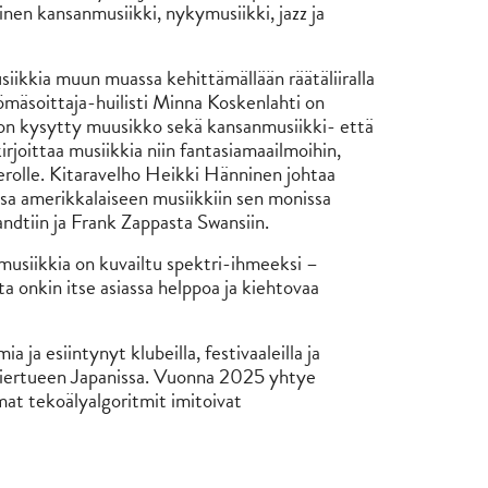
nen kansanmusiikki, nykymusiikki, jazz ja
usiikkia muun muassa kehittämällään räätäliiralla
yömäsoittaja-huilisti Minna Koskenlahti on
n on kysytty muusikko sekä kansanmusiikki- että
joittaa musiikkia niin fantasiamaailmoihin,
Nerolle. Kitaravelho Heikki Hänninen johtaa
a amerikkalaiseen musiikkiin sen monissa
ndtiin ja Frank Zappasta Swansiin.
usiikkia on kuvailtu spektri-ihmeeksi –
ta onkin itse asiassa helppoa ja kiehtovaa
 ja esiintynyt klubeilla, festivaaleilla ja
kiertueen Japanissa. Vuonna 2025 yhtye
mat tekoälyalgoritmit imitoivat