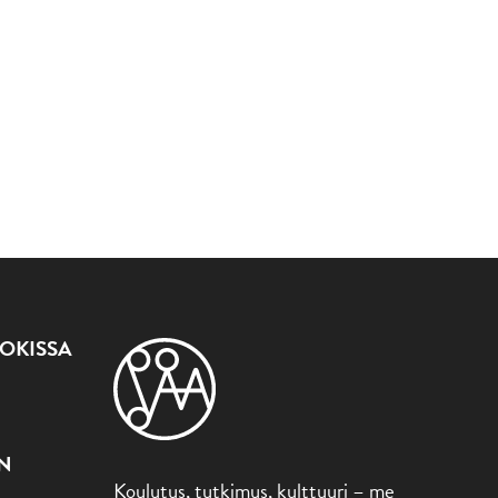
OKISSA
ON
Koulutus, tutkimus, kulttuuri – me