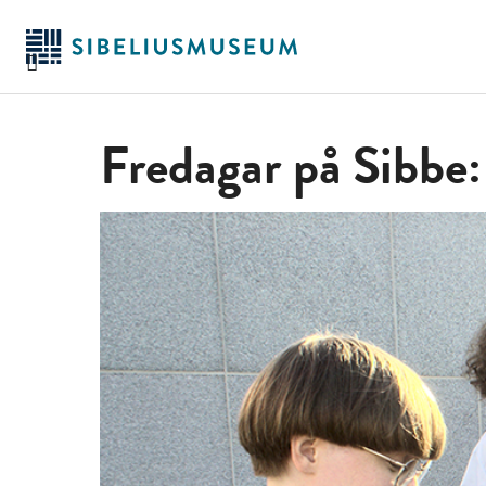
Siirry
pääsisältöön
Fredagar på Sibbe: