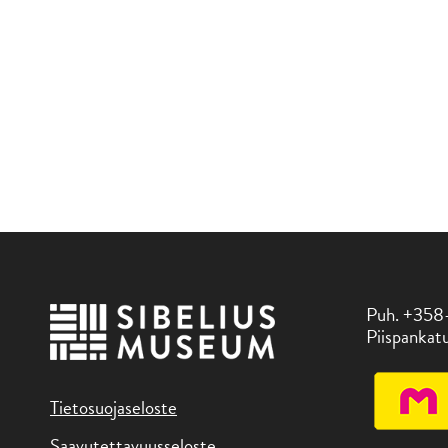
Puh. +358
Piispankatu
Tietosuojaseloste
Saavutettavuusseloste