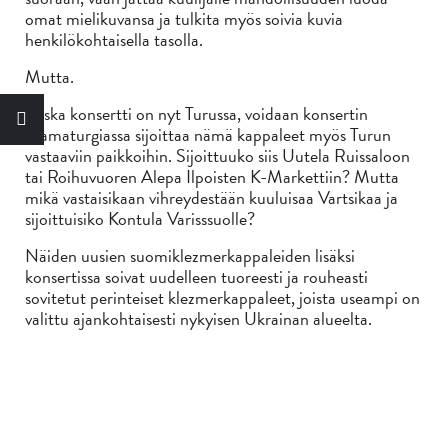
omat mielikuvansa ja tulkita myös soivia kuvia
henkilökohtaisella tasolla.
Mutta.
Koska konsertti on nyt Turussa, voidaan konsertin
dramaturgiassa sijoittaa nämä kappaleet myös Turun
vastaaviin paikkoihin. Sijoittuuko siis Uutela Ruissaloon
tai Roihuvuoren Alepa Ilpoisten K-Markettiin? Mutta
mikä vastaisikaan vihreydestään kuuluisaa Vartsikaa ja
sijoittuisiko Kontula Varisssuolle?
Näiden uusien suomiklezmerkappaleiden lisäksi
konsertissa soivat uudelleen tuoreesti ja rouheasti
sovitetut perinteiset klezmerkappaleet, joista useampi on
valittu ajankohtaisesti nykyisen Ukrainan alueelta.