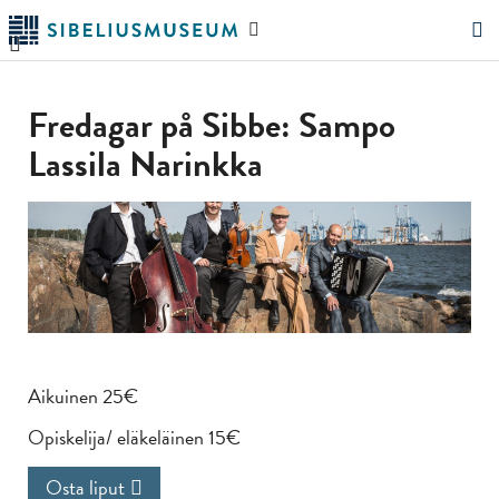
Siirry
Hae
pääsisältöön
verkkosivustolta
"Hae"
Fredagar på Sibbe: Sampo
Lassila Narinkka
Aikuinen 25€
Opiskelija/ eläkeläinen 15€
Osta liput