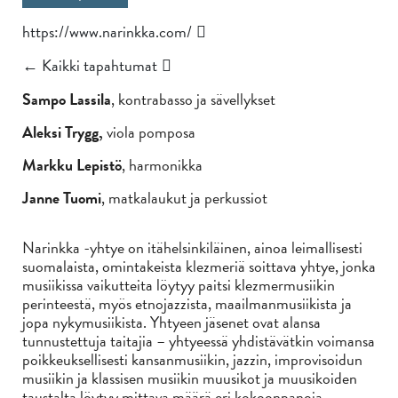
https://www.narinkka.com/
← Kaikki tapahtumat
Sampo Lassila
, kontrabasso ja sävellykset
Aleksi Trygg,
viola pomposa
Markku Lepistö
, harmonikka
Janne Tuomi
, matkalaukut ja perkussiot
Narinkka -yhtye on itähelsinkiläinen, ainoa leimallisesti
suomalaista, omintakeista klezmeriä soittava yhtye, jonka
musiikissa vaikutteita löytyy paitsi klezmermusiikin
perinteestä, myös etnojazzista, maailmanmusiikista ja
jopa nykymusiikista. Yhtyeen jäsenet ovat alansa
tunnustettuja taitajia – yhtyeessä yhdistävätkin voimansa
poikkeuksellisesti kansanmusiikin, jazzin, improvisoidun
musiikin ja klassisen musiikin muusikot ja muusikoiden
taustalta löytyy mittava määrä eri kokoonpanoja