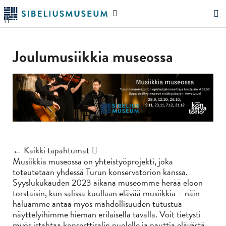
Siirry
Hae
pääsisältöön
verkkosivustolta
"Hae"
Joulumusiikkia museossa
← Kaikki tapahtumat
Musiikkia museossa on yhteistyöprojekti, joka
toteutetaan yhdessä Turun konservatorion kanssa.
Syyslukukauden 2023 aikana museomme herää eloon
torstaisin, kun salissa kuullaan elävää musiikkia – näin
haluamme antaa myös mahdollisuuden tutustua
näyttelyihimme hieman erilaisella tavalla. Voit tietysti
myös istahtaa konserttisalin puolelle ja nauttia elävästä