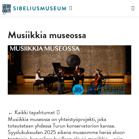
Siirry
Hae
pääsisältöön
verkkosivustolta
"Hae"
Musiikkia museossa
← Kaikki tapahtumat
Musiikkia museossa on yhteistyöprojekti, joka
toteutetaan yhdessä Turun konservatorion kanssa.
Syyslukukauden 2025 aikana museomme herää eloon
torstaisin, kun salissa kuullaan elävää musiikkia – näin