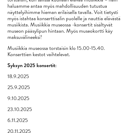
haluamme antaa myös mahdollisuuden tutustua
näyttelyihimme hieman erilaisella tavalla. Voit tietysti
myös istahtaa konserttisalin puolelle ja nauttia elävästä
musiikista. Musiikkia museossa -konsertit sisältyvät
museon pääsylipun hintaan. Myös museokortti käy
maksuvälineeksi!
Musiikkia museossa torstaisin klo 15.00-15.40.
Konserttien kestot vaihtelevat.
Syksyn 2025 konsertit:
18.9.2025
25.9.2025
9.10.2025
23.10.2025
6.11.2025
20.11.2025