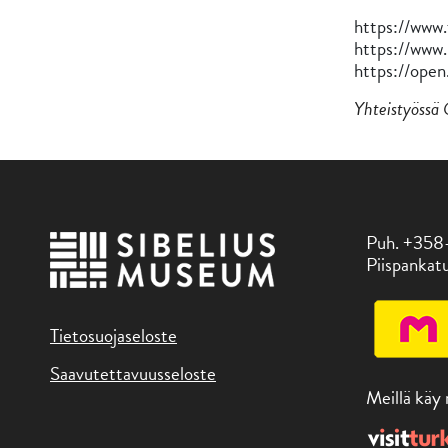
https://www
https://www
https://ope
Yhteistyössä
Puh. +358
Piispankatu
Tietosuojaseloste
Saavutettavuusseloste
Meillä käy