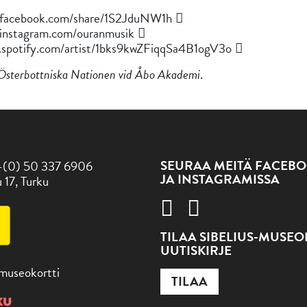
.facebook.com/share/1S2JduNW1h
.instagram.com/ouranmusik
n.spotify.com/artist/1bks9kwZFiqqSa4B1ogV3o
 Österbottniska Nationen vid Åbo Akademi
.
SEURAA MEITÄ FACEBO
-(0) 50 337 6906
JA INSTAGRAMISSA
 17, Turku
TILAA SIBELIUS-MUSE
UUTISKIRJE
 museokortti
TILAA