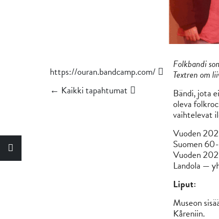
Folkbandi som
https://ouran.bandcamp.com/
Textren om lii
← Kaikki tapahtumat
Bändi, jota 
oleva folkroc
vaihtelevat i
Vuoden 2023
Suomen 60-lu
Vuoden 2025 
Landola — yhd
Liput:
Museon sisää
Kåreniin.