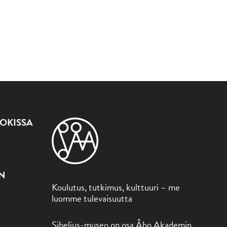
OKISSA
ON
Koulutus, tutkimus, kulttuuri – me
luomme tulevaisuutta
Sibelius-museo on osa Åbo Akademin