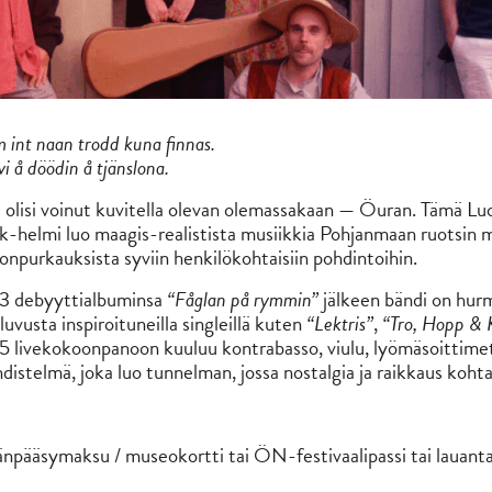
 int naan trodd kuna finnas.
vi å döödin å tjänslona.
ei olisi voinut kuvitella olevan olemassakaan — Öuran. Tämä L
k-helmi luo maagis-realistista musiikkia Pohjanmaan ruotsin mu
lonpurkauksista syviin henkilökohtaisiin pohdintoihin.
 debyyttialbuminsa
“Fåglan på rymmin”
jälkeen bändi on hurm
vusta inspiroituneilla singleillä kuten
“Lektris”
,
“Tro, Hopp & 
livekokoonpanoon kuuluu kontrabasso, viulu, lyömäsoittimet, 
istelmä, joka luo tunnelman, jossa nostalgia ja raikkaus kohta
npääsymaksu / museokortti tai ÖN-festivaalipassi tai lauanta