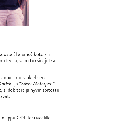
uodosta (Larsmo) kotoisin
rteella, sanoituksin, jotka
annut ruotsinkielisen
Kärlek”
ja
“Silver Motorped”
.
slidekitara ja hyvin soitettu
avat.
in lippu ÖN-festivaalille