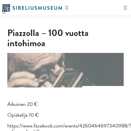
Siirry
Hae
pääsisältöön
verkkosivustolta
"Hae"
Piazzolla – 100 vuotta
intohimoa
Aikuinen 20 €
Opiskelija 10 €
https://www.facebook.com/events/4260464697340988/