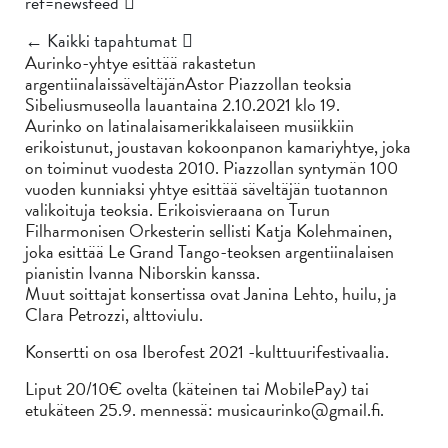
ref=newsfeed
← Kaikki tapahtumat
Aurinko-yhtye esittää rakastetun
argentiinalaissäveltäjänAstor Piazzollan teoksia
Sibeliusmuseolla lauantaina 2.10.2021 klo 19.
Aurinko on latinalaisamerikkalaiseen musiikkiin
erikoistunut, joustavan kokoonpanon kamariyhtye, joka
on toiminut vuodesta 2010. Piazzollan syntymän 100
vuoden kunniaksi yhtye esittää säveltäjän tuotannon
valikoituja teoksia. Erikoisvieraana on Turun
Filharmonisen Orkesterin sellisti Katja Kolehmainen,
joka esittää Le Grand Tango-teoksen argentiinalaisen
pianistin Ivanna Niborskin kanssa.
Muut soittajat konsertissa ovat Janina Lehto, huilu, ja
Clara Petrozzi, alttoviulu.
Konsertti on osa Iberofest 2021 -kulttuurifestivaalia.
Liput 20/10€ ovelta (käteinen tai MobilePay) tai
etukäteen 25.9. mennessä: musicaurinko@gmail.fi.