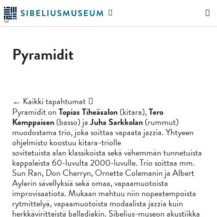
Siirry
Hae
pääsisältöön
verkkosivustolta
"Hae"
Pyramidit
← Kaikki tapahtumat
Pyramidit on
Topias Tiheäsalon
(kitara),
Tero
Kemppaisen
(basso) ja
Juha Sarkkolan
(rummut)
muodostama trio, joka soittaa vapaata jazzia. Yhtyeen
ohjelmisto koostuu kitara-triolle
sovitetuista alan klassikoista sekä vähemmän tunnetuista
kappaleista 60-luvulta 2000-luvulle. Trio soittaa mm.
Sun Ran, Don Cherryn, Ornette Colemanin ja Albert
Aylerin sävellyksiä sekä omaa, vapaamuotoista
improvisaatiota. Mukaan mahtuu niin nopeatempoista
rytmittelyä, vapaamuotoista modaalista jazzia kuin
herkkäviritteistä balladiakin. Sibelius-museon akustiikka