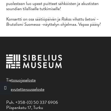
puolestaan luo upeat puitteet sähköisten ja akustisten
soundien tilalliselle tutkimiselle!
Konsertti on osa säätiöpäivän ja
Rakas vihattu betoni –
Brutalismi Suomessa
-näyttelyn ohjelmaa. Vapaa pääsy!
Tietosuojaseloste
Saavutettavuusseloste
Puh. +358-(0) 50 337 6906
Piispankatu 17, Turku