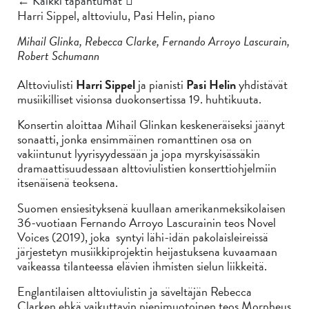
← Kaikki tapahtumat
Harri Sippel, alttoviulu, Pasi Helin, piano
Mihail Glinka, Rebecca Clarke, Fernando Arroyo Lascurain,
Robert Schumann
Alttoviulisti
Harri Sippel
ja pianisti
Pasi Helin
yhdistävät
musiikilliset visionsa duokonsertissa 19. huhtikuuta.
Konsertin aloittaa Mihail Glinkan keskeneräiseksi jäänyt
sonaatti, jonka ensimmäinen romanttinen osa on
vakiintunut lyyrisyydessään ja jopa myrskyisässäkin
dramaattisuudessaan alttoviulistien konserttiohjelmiin
itsenäisenä teoksena.
Suomen ensiesityksenä kuullaan amerikanmeksikolaisen
36-vuotiaan Fernando Arroyo Lascurainin teos Novel
Voices (2019), joka syntyi lähi-idän pakolaisleireissä
järjestetyn musiikkiprojektin heijastuksena kuvaamaan
vaikeassa tilanteessa elävien ihmisten sielun liikkeitä.
Englantilaisen alttoviulistin ja säveltäjän Rebecca
Clarken ehkä vaikuttavin pienimuotoinen teos Morpheus