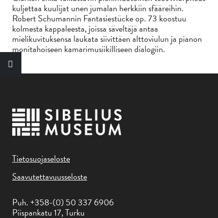
kuljettaa kuulijat unen jumalan herkkiin sfääreihin.
Robert Schumannin Fantasiestücke op. 73 koostuu
kolmesta kappaleesta, joissa säveltäjä antaa
mielikuvituksensa laukata siivittäen alttoviulun ja pianon
monitahoiseen kamarimusiikilliseen dialogiin.
Tietosuojaseloste
Saavutettavuusseloste
Puh. +358-(0) 50 337 6906
Piispankatu 17, Turku