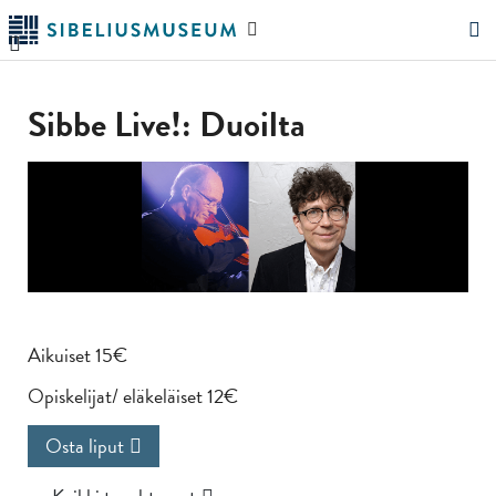
Siirry
Hae
pääsisältöön
verkkosivustolta
"Hae"
Sibbe Live!: Duoilta
Aikuiset 15€
Opiskelijat/ eläkeläiset 12€
Osta liput