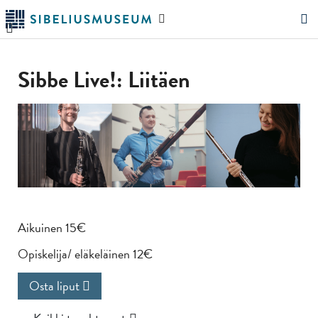
Siirry
Hae
pääsisältöön
verkkosivustolta
"Hae"
Sibbe Live!: Liitäen
Aikuinen 15€
Opiskelija/ eläkeläinen 12€
Osta liput