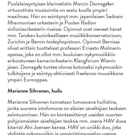
Puolalaissyntyisen klarinetistin Marcin Domagałan
virtuoottista musisointia on saatu kuulla ympäri
maailmaa. Hän on esiintynyt mm. japanilaisen Sednain
filharmonisen orkesterin ja Puolan Radion
sinfoniaorkesterin riveissä. Opinnot ovat vieneet hänet
mm. Tanskan kuninkaalliseen musiikkikonservatorioon,
Zurichin ja Bernin taideyliopistoon. Opinnot Bernissä
olivat erittäin tuotteliaat professori Ernesto Molinarin
opeissa, joka on ollut mm. kuuluisan nykymusiikkiin
erikoistuneen kamariorkesterin Klangforum Wienin
jäsen. Domagała tuntee olonsa kotoisaksi nykymusiikin
tulkitsijana ja esiintyy aktiivisesti freelance-muusikkona
ympäri Eurooppaa.
Marianne Sihvonen, huilu
Marianne Sihvonen tunnetaan lumoavana huilistina,
jonka suurena intohimona on elävien säveltäjien teoksien
esiintuominen. Hän on kantaesittänyt useiden nuorten
pohjoismaisten säveltäjien teoksia mm. osana HAV duoa
kitaristi Alvi Joensen kanssa. HAV on uniikki duo, joka
yhdistää nykymusiikin ja ympäristönsuojelun useissa