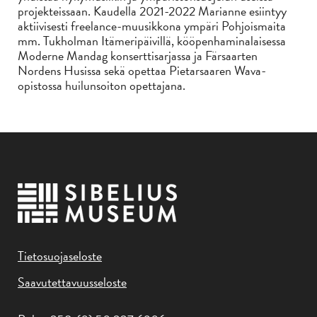
projekteissaan. Kaudella 2021-2022 Marianne esiintyy
aktiivisesti freelance-muusikkona ympäri Pohjoismaita
mm. Tukholman Itämeripäivillä, kööpenhaminalaisessa
Moderne Mandag konserttisarjassa ja Färsaarten
Nordens Husissa sekä opettaa Pietarsaaren Wava-
opistossa huilunsoiton opettajana.
Tietosuojaseloste
Saavutettavuusseloste