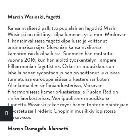
Marcin Wosinski, fagotti
Kansainvälisesti palkittu puolalainen fagotisti Marin
Wosinski on niittänyt kilpailumenestystä mm. Moskovan
1. kansainvälisessä fagottikilpailussa ja voittanut
ensimmäisen sijan Slovenian kansainvälisessä
kamarimusiikkikilpailussa. Suomeen hän rantautui
vuonna 2016, kun hän aloitti työskentelyn Tampere
Filharmonian fagotistina. Orkesterimuusikkous on
lähellä hänen sydäntään ja hän on soittanut lukuisissa
tunnetuissa eurooppalaisissa orkestereissa kuten
Alankomaiden sinfoniaorkesterissa, Varsovan
filharmonisessa kamariorkesterissa ja Puolan Radion
sinfoniaorkesterissa. Monipuolisena muusikkona
tunnettu Wosinski tekee myös hänen tohtorin opintojaan
arvostetussa Frédéric Chopinin musiikkiyliopistossa
Varsovassa.
Marcin Domagała, klarinetti