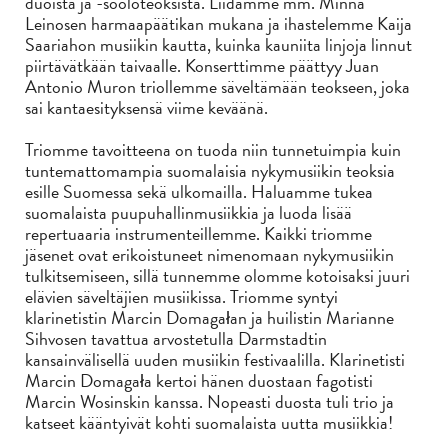
duoista ja -sooloteoksista. Liidämme mm. Minna
Leinosen harmaapäätikan mukana ja ihastelemme Kaija
Saariahon musiikin kautta, kuinka kauniita linjoja linnut
piirtävätkään taivaalle. Konserttimme päättyy Juan
Antonio Muron triollemme säveltämään teokseen, joka
sai kantaesityksensä viime keväänä.
Triomme tavoitteena on tuoda niin tunnetuimpia kuin
tuntemattomampia suomalaisia nykymusiikin teoksia
esille Suomessa sekä ulkomailla. Haluamme tukea
suomalaista puupuhallinmusiikkia ja luoda lisää
repertuaaria instrumenteillemme. Kaikki triomme
jäsenet ovat erikoistuneet nimenomaan nykymusiikin
tulkitsemiseen, sillä tunnemme olomme kotoisaksi juuri
elävien säveltäjien musiikissa. Triomme syntyi
klarinetistin Marcin Domagałan ja huilistin Marianne
Sihvosen tavattua arvostetulla Darmstadtin
kansainvälisellä uuden musiikin festivaalilla. Klarinetisti
Marcin Domagała kertoi hänen duostaan fagotisti
Marcin Wosinskin kanssa. Nopeasti duosta tuli trio ja
katseet kääntyivät kohti suomalaista uutta musiikkia!