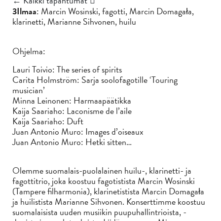
← Kaikki tapahtumat
3Ilmaa
: Marcin Wosinski, fagotti, Marcin Domagała,
klarinetti, Marianne Sihvonen, huilu
Ohjelma:
Lauri Toivio: The series of spirits
Carita Holmström: Sarja soolofagotille ‘Touring
musician’
Minna Leinonen: Harmaapäätikka
Kaija Saariaho: Laconisme de l’aile
Kaija Saariaho: Duft
Juan Antonio Muro: Images d’oiseaux
Juan Antonio Muro: Hetki sitten…
Olemme suomalais-puolalainen huilu-, klarinetti- ja
fagottitrio, joka koostuu fagotistista Marcin Wosinski
(Tampere filharmonia), klarinetistista Marcin Domagała
ja huilistista Marianne Sihvonen. Konserttimme koostuu
suomalaisista uuden musiikin puupuhallintrioista, -