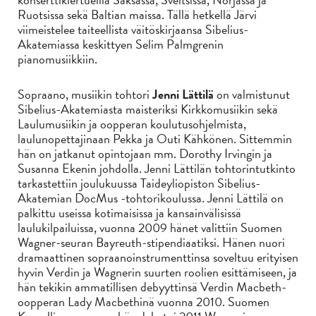
Ruotsissa sekä Baltian maissa. Tällä hetkellä Järvi
viimeistelee taiteellista väitöskirjaansa Sibelius-
Akatemiassa keskittyen Selim Palmgrenin
pianomusiikkiin.
Sopraano, musiikin tohtori
Jenni Lättilä
on valmistunut
Sibelius-Akatemiasta maisteriksi Kirkkomusiikin sekä
Laulumusiikin ja oopperan koulutusohjelmista,
laulunopettajinaan Pekka ja Outi Kähkönen. Sittemmin
hän on jatkanut opintojaan mm. Dorothy Irvingin ja
Susanna Ekenin johdolla. Jenni Lättilän tohtorintutkinto
tarkastettiin joulukuussa Taideyliopiston Sibelius-
Akatemian DocMus -tohtorikoulussa. Jenni Lättilä on
palkittu useissa kotimaisissa ja kansainvälisissä
laulukilpailuissa, vuonna 2009 hänet valittiin Suomen
Wagner-seuran Bayreuth-stipendiaatiksi. Hänen nuori
dramaattinen sopraanoinstrumenttinsa soveltuu erityisen
hyvin Verdin ja Wagnerin suurten roolien esittämiseen, ja
hän tekikin ammatillisen debyyttinsä Verdin Macbeth-
oopperan Lady Macbethinä vuonna 2010. Suomen