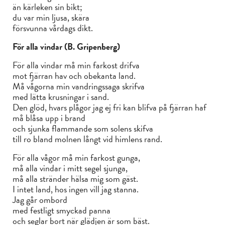
än kärleken sin bikt;
du var min ljusa, skära
försvunna vårdags dikt.
För alla vindar (B. Gripenberg)
För alla vindar må min farkost drifva
mot fjärran hav och obekanta land.
Må vågorna min vandringssaga skrifva
med lätta krusningar i sand.
Den glöd, hvars plågor jag ej fri kan blifva på fjärran haf
må blåsa upp i brand
och sjunka flammande som solens skifva
till ro bland molnen långt vid himlens rand.
För alla vågor må min farkost gunga,
må alla vindar i mitt segel sjunga,
må alla stränder hälsa mig som gäst.
I intet land, hos ingen vill jag stanna.
Jag går ombord
med festligt smyckad panna
och seglar bort när glädjen är som bäst.