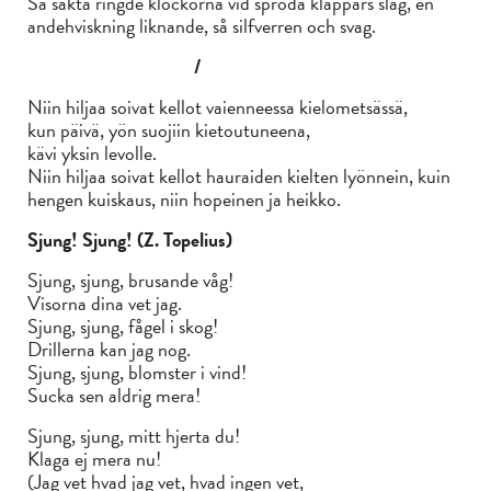
Så sakta ringde klockorna vid spröda kläppars slag, en
andehviskning liknande, så silfverren och svag.
/
Niin hiljaa soivat kellot vaienneessa kielometsässä,
kun päivä, yön suojiin kietoutuneena,
kävi yksin levolle.
Niin hiljaa soivat kellot hauraiden kielten lyönnein, kuin
hengen kuiskaus, niin hopeinen ja heikko.
Sjung! Sjung!
(Z. Topelius)
Sjung, sjung, brusande våg!
Visorna dina vet jag.
Sjung, sjung, fågel i skog!
Drillerna kan jag nog.
Sjung, sjung, blomster i vind!
Sucka sen aldrig mera!
Sjung, sjung, mitt hjerta du!
Klaga ej mera nu!
(Jag vet hvad jag vet, hvad ingen vet,