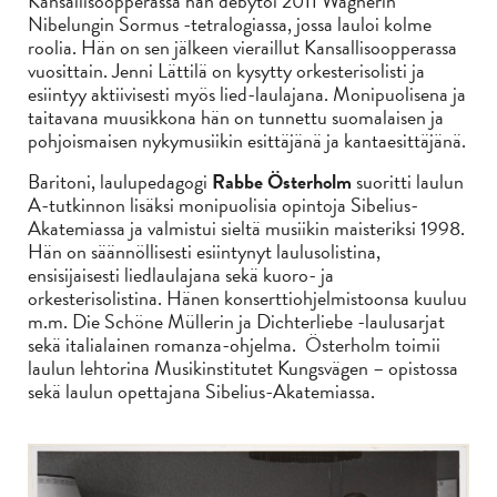
Kansallisoopperassa hän debytoi 2011 Wagnerin
Nibelungin Sormus -tetralogiassa, jossa lauloi kolme
roolia. Hän on sen jälkeen vieraillut Kansallisoopperassa
vuosittain. Jenni Lättilä on kysytty orkesterisolisti ja
esiintyy aktiivisesti myös lied-laulajana. Monipuolisena ja
taitavana muusikkona hän on tunnettu suomalaisen ja
pohjoismaisen nykymusiikin esittäjänä ja kantaesittäjänä.
Baritoni, laulupedagogi
Rabbe Österholm
suoritti laulun
A-tutkinnon lisäksi monipuolisia opintoja Sibelius-
Akatemiassa ja valmistui sieltä musiikin maisteriksi 1998.
Hän on säännöllisesti esiintynyt laulusolistina,
ensisijaisesti liedlaulajana sekä kuoro- ja
orkesterisolistina. Hänen konserttiohjelmistoonsa kuuluu
m.m. Die Schöne Müllerin ja Dichterliebe -laulusarjat
sekä italialainen romanza-ohjelma. Österholm toimii
laulun lehtorina Musikinstitutet Kungsvägen – opistossa
sekä laulun opettajana Sibelius-Akatemiassa.