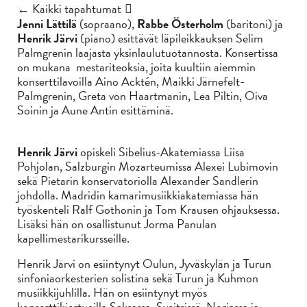
← Kaikki tapahtumat
Jenni Lättilä
(sopraano),
Rabbe Österholm
(baritoni)
ja
Henrik Järvi
(piano) esittävät läpileikkauksen Selim
Palmgrenin laajasta yksinlaulutuotannosta. Konsertissa
on mukana mestariteoksia, joita kuultiin aiemmin
konserttilavoilla Aino Acktén, Maikki Järnefelt-
Palmgrenin, Greta von Haartmanin, Lea Piltin, Oiva
Soinin ja Aune Antin esittäminä.
Henrik Järvi
opiskeli Sibelius-Akatemiassa Liisa
Pohjolan, Salzburgin Mozarteumissa Alexei Lubimovin
sekä Pietarin konservatoriolla Alexander Sandlerin
johdolla. Madridin kamarimusiikkiakatemiassa hän
työskenteli Ralf Gothonin ja Tom Krausen ohjauksessa.
Lisäksi hän on osallistunut Jorma Panulan
kapellimestarikursseille.
Henrik Järvi on esiintynyt Oulun, Jyväskylän ja Turun
sinfoniaorkesterien solistina sekä Turun ja Kuhmon
musiikkijuhlilla. Hän on esiintynyt myös
konserttikiertueilla Saksassa, Sveitsissä, Norjassa ja