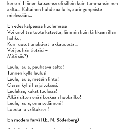
kerran! Hänen katseensa oli silloin kuin tummansininen
aalto… Kultainen hohde aallolla, auringonpaiste
mielessään…
En edes kalpeassa kuolemassa
Voi unohtaa tuota katsetta, lämmin kuin kirkkaan illan
hehku,
Kun ruusut uneksivat rakkaudesta…
Voi jos hän tietäisi –
Mitä siis?)
Laula, laula, pauhaava aalto!
Tunnen kyllä laulusi.
Laula, laula, metsän lintu!
Osaan kyllä harjoituksesi.
Laulakaa, kukat tuulessa!
Älkää sitten enää koskaan huokailko!
Laula, laula, oma sydämeni!
Lopeta jo valituksesi!
En moders farväl (E. N. Söderberg)