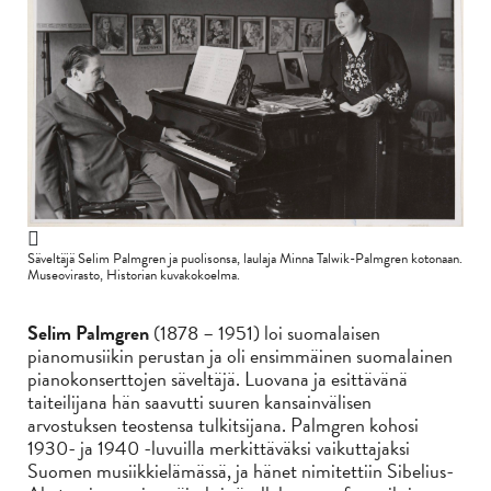
Säveltäjä Selim Palmgren ja puolisonsa, laulaja Minna Talwik-Palmgren kotonaan.
Museovirasto, Historian kuvakokoelma.
Selim Palmgren
(1878 – 1951) loi suomalaisen
pianomusiikin perustan ja oli ensimmäinen suomalainen
pianokonserttojen säveltäjä. Luovana ja esittävänä
taiteilijana hän saavutti suuren kansainvälisen
arvostuksen teostensa tulkitsijana. Palmgren kohosi
1930- ja 1940 -luvuilla merkittäväksi vaikuttajaksi
Suomen musiikkielämässä, ja hänet nimitettiin Sibelius-