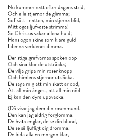
Nu kommer natt efter dagens strid,
Och alla stjernor de glimma;
Sof sött i natten, min stjerna blid,
Mitt ögas ljufvaste strimma!
Se Christus vakar allena huld;
Hans ögon skina som klara guld
I denna verldenes dimma.
Der stiga grafvarnas spöken opp
Och sina klor de utsträcka;
De vilja gripa min rosenknopp
Och himlens stjernor utsläcka.
De säga mig att min skatt är död,
Att all min ångest, att all min nöd
Ej kan den dyra uppväcka.
(Då visar jag dem din rosenmund:
Den kan jag aldrig förglömma.
De hvita englar, de se din blund,
De se så ljufligt dig drömma.
De bida alla en morgon klar,