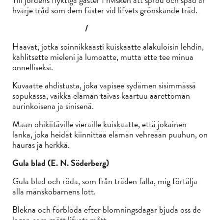
hvarje tråd som dem fäster vid lifvets grönskande träd.
/
Haavat, jotka soinnikkaasti kuiskaatte alakuloisin lehdin,
kahlitsette mieleni ja lumoatte, mutta ette tee minua
onnelliseksi.
Kuvaatte ahdistusta, joka vapisee sydämen sisimmässä
sopukassa, vaikka elämän taivas kaartuu äärettömän
aurinkoisena ja sinisenä.
Maan ohikiitäville vieraille kuiskaatte, että jokainen
lanka, joka heidät kiinnittää elämän vehreään puuhun, on
hauras ja herkkä.
Gula blad (E. N. Söderberg)
Gula blad och röda, som från träden falla, mig förtälja
alla mänskobarnens lott.
Blekna och förblöda efter blomningsdagar bjuda oss de
lagar, som mätt lifvets mått.