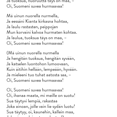
Ja tuoksua, nuoruutta täys on maa, –
Oi, Suomeni suvea hurmaavaa!
Mä uinun nuorella nurmella,
Ja eessäni Kianta kirkasna hohtaa,
Ja laulu rastasten, peippojen
Mun korvaini kalvoa hurmaten kohtaa.
Ja laulua, tuoksua täys on maa, –
Oi, Suomeni suvea hurmaavaa!
(Mä uinun nuorella nurmella
Ja hengitän tuoksua, hengitän syvään,
Ja katselen luontohon lumoovaan,
Kuin äitihin hellään, lempeään, hyvään.
Ja mieleeni tuo tuhat aatosta saa, –
Oi, Suomeni suvea hurmaavaa!
Oi, Suomeni suvea hurmaavaa!
Oi, ihanaa maata, mi meille on suotu!
Sua täytyvi lempiä, rakastaa
Joka ainoan, jolle vain lie sydän luotu!
Sua täytyy, oi, kaunehin, kallein maa,