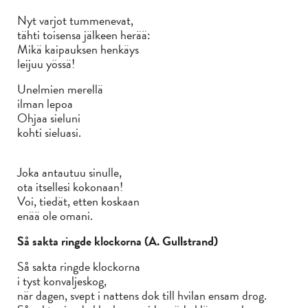
Nyt varjot tummenevat,
tähti toisensa jälkeen herää:
Mikä kaipauksen henkäys
leijuu yössä!
Unelmien merellä
ilman lepoa
Ohjaa sieluni
kohti sieluasi.
Joka antautuu sinulle,
ota itsellesi kokonaan!
Voi, tiedät, etten koskaan
enää ole omani.
Så sakta ringde klockorna (A. Gullstrand)
Så sakta ringde klockorna
i tyst konvaljeskog,
när dagen, svept i nattens dok till hvilan ensam drog.