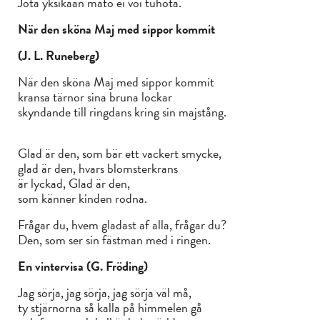
Jota yksikään mato ei voi tuhota.
När den sköna Maj med sippor kommit
(J. L. Runeberg)
När den sköna Maj med sippor kommit
kransa tärnor sina bruna lockar
skyndande till ringdans kring sin majstång.
Glad är den, som bär ett vackert smycke,
glad är den, hvars blomsterkrans
är lyckad, Glad är den,
som känner kinden rodna.
Frågar du, hvem gladast af alla, frågar du?
Den, som ser sin fästman med i ringen.
En vintervisa (G. Fröding)
Jag sörja, jag sörja, jag sörja väl må,
ty stjärnorna så kalla på himmelen gå