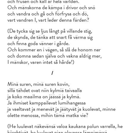
och frusen och kall är hela världen.
Och mänskorna de kämpa i drivor och snö
och vandra och gå och förfrysa och dö,
vart vandren I, vart leder denna färden?
(De tycka sig se ljus långt på villande stig,
de skynda, de tänka att snart få värma sig
och finna goda vänner i gårde.
Och kommer en i vägen, så slå de honom ner
och domna sedan själva och vakna aldrig mer,
I mänskor, varen intet så hårde!)
/
Minä suren, minä suren kovin,
sillä tähdet ovat niin kylmiä taivaalla
ja koko maailma on jäässä ja kylmä.
Ja ihmiset kamppailevat lumihangessa
ja vaeltavat ja menevät ja jäätyvät ja kuolevat, minne
olette menossa, mihin tämä matka vie?
(He luulevat näkevänsä valoa kaukana polun varrella, he
kiirehtivät, he luulevat pian olevansa lämpimässä