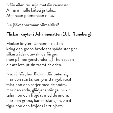
Näin eilen ruusuja metsän reunassa.
Anna minulle kätesi ja tule…
Mennään poimimaan niitä.
Ne jäävät varmaan viimeisiksi!
Flickan knyter i Johannenatten (J. L. Runeberg)
Flickan knyter i Johanne-natten
kring den gröna broddens späda stänglar
silkestrådar utav skilda färger,
men på morgonstunden går hon sedan
dit att leta ut sin framtids öden.
Nu, så hör, hur flickan där beter sig.
Har den svarta, sorgens stängel, vuxit,
talar hon och sörjer med de andra.
Har den röda, glädjens stängel, vuxit,
talar hon och fröjdas med de andra.
Har den gröna, kärleksstängeln, vuxit,
tiger hon och fröjdas i sitt hjärta.