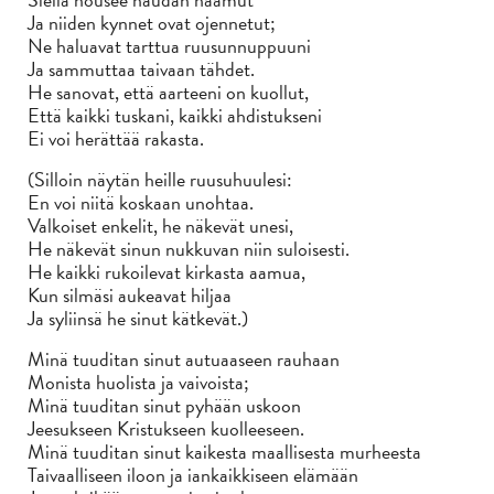
Ja niiden kynnet ovat ojennetut;
Ne haluavat tarttua ruusunnuppuuni
Ja sammuttaa taivaan tähdet.
He sanovat, että aarteeni on kuollut,
Että kaikki tuskani, kaikki ahdistukseni
Ei voi herättää rakasta.
(Silloin näytän heille ruusuhuulesi:
En voi niitä koskaan unohtaa.
Valkoiset enkelit, he näkevät unesi,
He näkevät sinun nukkuvan niin suloisesti.
He kaikki rukoilevat kirkasta aamua,
Kun silmäsi aukeavat hiljaa
Ja syliinsä he sinut kätkevät.)
Minä tuuditan sinut autuaaseen rauhaan
Monista huolista ja vaivoista;
Minä tuuditan sinut pyhään uskoon
Jeesukseen Kristukseen kuolleeseen.
Minä tuuditan sinut kaikesta maallisesta murheesta
Taivaalliseen iloon ja iankaikkiseen elämään