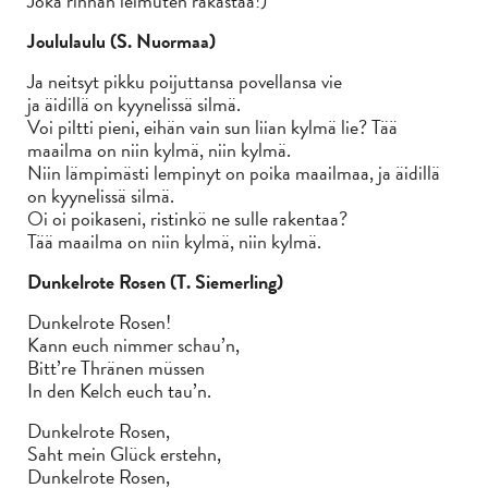
Joka rinnan leimuten rakastaa!)
Joululaulu (S. Nuormaa)
Ja neitsyt pikku poijuttansa povellansa vie
ja äidillä on kyynelissä silmä.
Voi piltti pieni, eihän vain sun liian kylmä lie? Tää
maailma on niin kylmä, niin kylmä.
Niin lämpimästi lempinyt on poika maailmaa, ja äidillä
on kyynelissä silmä.
Oi oi poikaseni, ristinkö ne sulle rakentaa?
Tää maailma on niin kylmä, niin kylmä.
Dunkelrote Rosen (T. Siemerling)
Dunkelrote Rosen!
Kann euch nimmer schau’n,
Bitt’re Thränen müssen
In den Kelch euch tau’n.
Dunkelrote Rosen,
Saht mein Glück erstehn,
Dunkelrote Rosen,