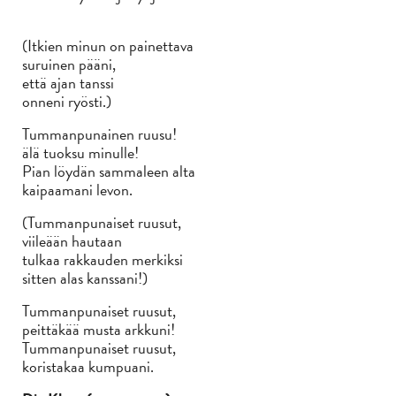
(Itkien minun on painettava
suruinen pääni,
että ajan tanssi
onneni ryösti.)
Tummanpunainen ruusu!
älä tuoksu minulle!
Pian löydän sammaleen alta
kaipaamani levon.
(Tummanpunaiset ruusut,
viileään hautaan
tulkaa rakkauden merkiksi
sitten alas kanssani!)
Tummanpunaiset ruusut,
peittäkää musta arkkuni!
Tummanpunaiset ruusut,
koristakaa kumpuani.