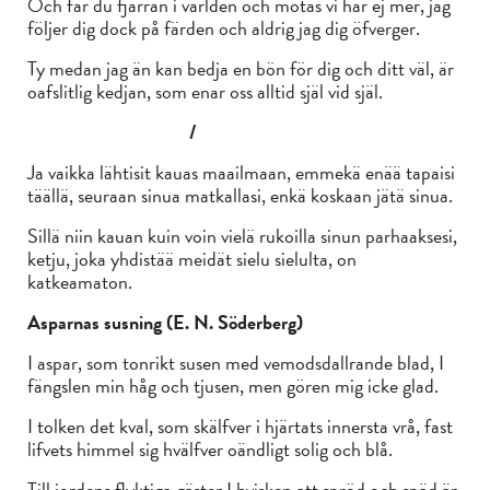
Och far du fjärran i världen och mötas vi här ej mer, jag
följer dig dock på färden och aldrig jag dig öfverger.
Ty medan jag än kan bedja en bön för dig och ditt väl, är
oafslitlig kedjan, som enar oss alltid själ vid själ.
/
Ja vaikka lähtisit kauas maailmaan, emmekä enää tapaisi
täällä, seuraan sinua matkallasi, enkä koskaan jätä sinua.
Sillä niin kauan kuin voin vielä rukoilla sinun parhaaksesi,
ketju, joka yhdistää meidät sielu sielulta, on
katkeamaton.
Asparnas susning (E. N. Söderberg)
I aspar, som tonrikt susen med vemodsdallrande blad, I
fängslen min håg och tjusen, men gören mig icke glad.
I tolken det kval, som skälfver i hjärtats innersta vrå, fast
lifvets himmel sig hvälfver oändligt solig och blå.
Till jordens flyktiga gäster I hvisken att spröd och späd är