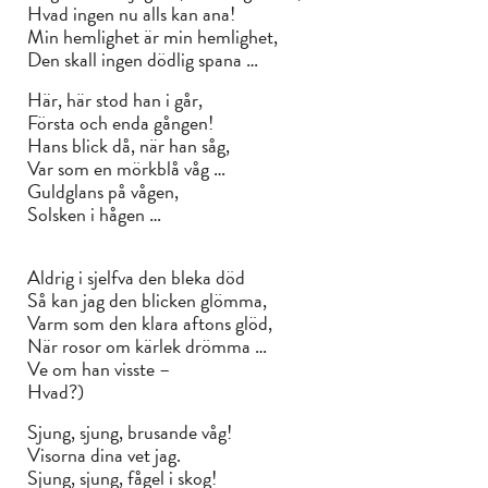
Hvad ingen nu alls kan ana!
Min hemlighet är min hemlighet,
Den skall ingen dödlig spana …
Här, här stod han i går,
Första och enda gången!
Hans blick då, när han såg,
Var som en mörkblå våg …
Guldglans på vågen,
Solsken i hågen …
Aldrig i sjelfva den bleka död
Så kan jag den blicken glömma,
Varm som den klara aftons glöd,
När rosor om kärlek drömma …
Ve om han visste –
Hvad?)
Sjung, sjung, brusande våg!
Visorna dina vet jag.
Sjung, sjung, fågel i skog!