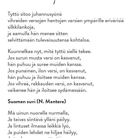
/
Tyttö sitoo juhannusyönä
vihreiden versojen hentojen varsien ympärille erivärisiä
silkkilankoja,
ja aamulla hän menee sitten
selvittämään tulevaisuutensa kohtaloa.
Kuunnelkaa nyt, mitä tyttö siellä tekee.
Jos surun musta varsi on kasvanut,
hän puhuu ja suree muiden kanssa.
Jos punainen, ilon varsi, on kasvanut,
hän puhuu ja iloitsee muiden kanssa.
Jos vihreä, rakkauden varsi, on kasvanut,
vaikenee hän ja iloitsee sydämessään.
Suomen suvi (N. Mantere)
Mä uinun nuorella nurmella,
Ja taivas siintävä ylläni päilyy.
Ja lintuset ilmassa leikkiä lyö,
Ja puiden lehdet ne hiljaa häilyy,