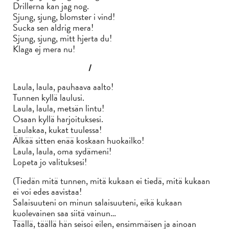
Drillerna kan jag nog.
Sjung, sjung, blomster i vind!
Sucka sen aldrig mera!
Sjung, sjung, mitt hjerta du!
Klaga ej mera nu!
/
Laula, laula, pauhaava aalto!
Tunnen kyllä laulusi.
Laula, laula, metsän lintu!
Osaan kyllä harjoituksesi.
Laulakaa, kukat tuulessa!
Älkää sitten enää koskaan huokailko!
Laula, laula, oma sydämeni!
Lopeta jo valituksesi!
(Tiedän mitä tunnen, mitä kukaan ei tiedä, mitä kukaan
ei voi edes aavistaa!
Salaisuuteni on minun salaisuuteni, eikä kukaan
kuolevainen saa siitä vainun…
Täällä, täällä hän seisoi eilen, ensimmäisen ja ainoan