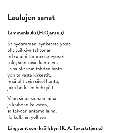
Laulujen sanat
Lemmenlaulu (H.Ojansuu)
Sä sydämmeni synkeässä yössä
olit tuikkiva tähtönen
ja lauluini tummassa vyössä
sulo, sointuisin kantelen.
Ja sä olit vain tähden lento,
yön taivasta kirkastit,
ja sä olit vain sävel hento,
joka hetkisen hehkyilit.
Vaan sinua siunaan aina
ja kaihoan kaivaten,
sä taivaan antama laina,
ilo kulkijan yöllisen.
Långsamt som kvällskyn (K. A. Tavaststjerna)