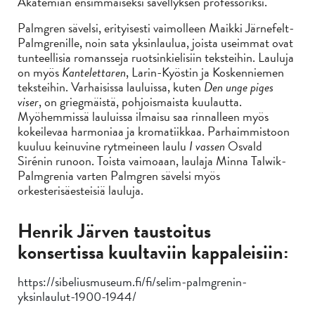
Akatemian ensimmäiseksi sävellyksen professoriksi.
Palmgren sävelsi, erityisesti vaimolleen Maikki Järnefelt-
Palmgrenille, noin sata yksinlaulua, joista useimmat ovat
tunteellisia romansseja ruotsinkielisiin teksteihin. Lauluja
on myös
Kantelettaren
, Larin-Kyöstin ja Koskenniemen
teksteihin. Varhaisissa lauluissa, kuten
Den unge piges
viser
, on griegmäistä, pohjoismaista kuulautta.
Myöhemmissä lauluissa ilmaisu saa rinnalleen myös
kokeilevaa harmoniaa ja kromatiikkaa. Parhaimmistoon
kuuluu keinuvine rytmeineen laulu
I vassen
Osvald
Sirénin runoon. Toista vaimoaan, laulaja Minna Talwik-
Palmgrenia varten Palmgren sävelsi myös
orkesterisäesteisiä lauluja.
Henrik Järven taustoitus
konsertissa kuultaviin kappaleisiin
:
https://sibeliusmuseum.fi/fi/selim-palmgrenin-
yksinlaulut-1900-1944/