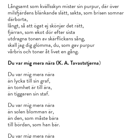
Långsamt som kvällsskyn mister sin purpur, där över
milsfjärdens blänkande slätt, sakta, som brisen somnar
därborta,
långt, så att ögat ej skönjer det rätt,
fjärran, som ekot dör efter sista
utdragna tonen av skärflickans sång,
skall jag dig glömma, du, som gav purpur
vårbris och toner åt livet en gång.
Du
var mig mera nära (K. A. Tavaststjerna
)
Du var mig mera nära
än lycka till sin graf,
än tomhet är till ära,
än tiggaren sin staf.
Du var mig mera nära
än solen blomman är,
än den, som måste bära
till bördan, som han bär.
Du var mig mera nära