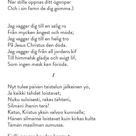
När stilla öppnas ditt ögonpar
Och i sin famn de dig gömma.)
Jag vaggar dig till en salig ro
Från mycken ångest och möda;
Jag vaggar dig till en helig tro
På Jesus Christus den döda.
Jag vaggar dig från all jordens kif
Till himmelsk glädje och evigt lif,
Som ingen mask kan föröda.
/
Nyt tulee päivän taistelun jälkeinen yö,
Ja kaikki tähdet loistavat;
Nuku suloisesti, rakas tähteni,
Silmäni ihanin terä!
Katso, Kristus yksin valvoo kunnialla;
Hänen silmänsä loistavat kuin kirkas kulta
Tämän maailman sumussa.
Siellä nousee haudan haamut