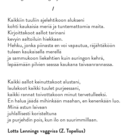
/
Kaikkiin tuuliin ajelehtikoon alukseni
kohti kaukaisia meriä ja tuntemattomia maita.
Kirjoittakoot aallot tarinani
kevyin aaltoiluin hiekkaan.
Hehku, jonka piinasta en voi vapautua, räjähtäköön
tuleen kaukaisella merellä
ja sammukoon liekehtien kuin auringon kehrä,
lepäämään pilvien seassa kaukana taivaanrannassa.
Kaikki aallot keinuttakoot alustani,
laulakoot kaikki tuulet purjeessani,
kaikki rannat toivottakoon minut tervetulleeksi.
En halua jäädä mihinkään maahan, en kenenkään luo.
Minä astun laivaan
juhlallisesti koristeltuna
ja purjehdin pois, kun ilo on suurimmillaan.
Lotta Lennings vaggvisa (Z. Topelius)