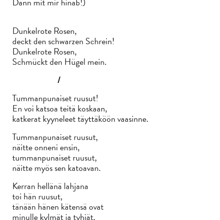
Dann mit mir hinab!)
Dunkelrote Rosen,
deckt den schwarzen Schrein!
Dunkelrote Rosen,
Schmückt den Hügel mein.
/
Tummanpunaiset ruusut!
En voi katsoa teitä koskaan,
katkerat kyyneleet täyttäköön vaasinne.
Tummanpunaiset ruusut,
näitte onneni ensin,
tummanpunaiset ruusut,
näitte myös sen katoavan.
Kerran hellänä lahjana
toi hän ruusut,
tänään hänen kätensä ovat
minulle kylmät ja tyhjät.