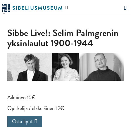
Siirry
Hae
pääsisältöön
verkkosivustolta
"Hae"
Sibbe Live!: Selim Palmgrenin
yksinlaulut 1900-1944
Aikuinen 15€
Opiskelija / eläkeläinen 12€
Osta liput