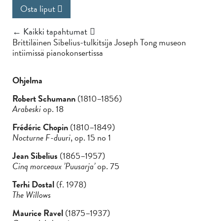
Osta liput
← Kaikki tapahtumat
Brittiläinen Sibelius-tulkitsija Joseph Tong museon
intiimissä pianokonsertissa
Ohjelma
Robert Schumann
(1810–1856)
Arabeski
op. 18
Frédéric Chopin
(1810–1849)
Nocturne F-duuri
, op. 15 no 1
Jean Sibelius
(1865–1957)
Cinq morceaux ’Puusarja’
op. 75
Terhi Dostal
(f. 1978)
The Willows
Maurice Ravel
(1875–1937)