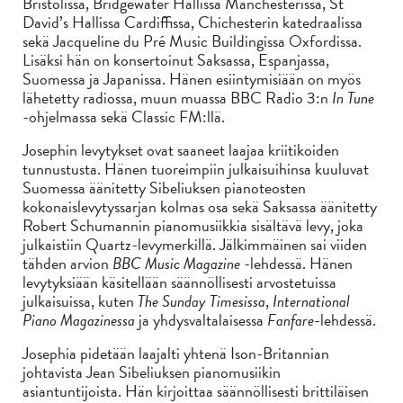
Bristolissa, Bridgewater Hallissa Manchesterissa, St
David’s Hallissa Cardiffissa, Chichesterin katedraalissa
sekä Jacqueline du Pré Music Buildingissa Oxfordissa.
Lisäksi hän on konsertoinut Saksassa, Espanjassa,
Suomessa ja Japanissa. Hänen esiintymisiään on myös
lähetetty radiossa, muun muassa BBC Radio 3:n
In Tune
-ohjelmassa sekä Classic FM:llä.
Josephin levytykset ovat saaneet laajaa kriitikoiden
tunnustusta. Hänen tuoreimpiin julkaisuihinsa kuuluvat
Suomessa äänitetty Sibeliuksen pianoteosten
kokonaislevytyssarjan kolmas osa sekä Saksassa äänitetty
Robert Schumannin pianomusiikkia sisältävä levy, joka
julkaistiin Quartz-levymerkillä. Jälkimmäinen sai viiden
tähden arvion
BBC Music Magazine
-lehdessä. Hänen
levytyksiään käsitellään säännöllisesti arvostetuissa
julkaisuissa, kuten
The Sunday Timesissa
,
International
Piano Magazinessa
ja yhdysvaltalaisessa
Fanfare
-lehdessä.
Josephia pidetään laajalti yhtenä Ison-Britannian
johtavista Jean Sibeliuksen pianomusiikin
asiantuntijoista. Hän kirjoittaa säännöllisesti brittiläisen