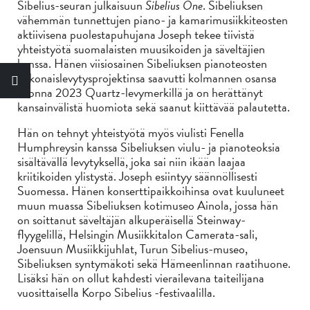
Sibelius-seuran julkaisuun
Sibelius One
. Sibeliuksen
vähemmän tunnettujen piano- ja kamarimusiikkiteosten
aktiivisena puolestapuhujana Joseph tekee tiivistä
yhteistyötä suomalaisten muusikoiden ja säveltäjien
kanssa. Hänen viisiosainen Sibeliuksen pianoteosten
kokonaislevytysprojektinsa saavutti kolmannen osansa
vuonna 2023 Quartz-levymerkillä ja on herättänyt
kansainvälistä huomiota sekä saanut kiittävää palautetta.
Hän on tehnyt yhteistyötä myös viulisti Fenella
Humphreysin kanssa Sibeliuksen viulu- ja pianoteoksia
sisältävällä levytyksellä, joka sai niin ikään laajaa
kriitikoiden ylistystä. Joseph esiintyy säännöllisesti
Suomessa. Hänen konserttipaikkoihinsa ovat kuuluneet
muun muassa Sibeliuksen kotimuseo Ainola, jossa hän
on soittanut säveltäjän alkuperäisellä Steinway-
flyygelillä, Helsingin Musiikkitalon Camerata-sali,
Joensuun Musiikkijuhlat, Turun Sibelius-museo,
Sibeliuksen syntymäkoti sekä Hämeenlinnan raatihuone.
Lisäksi hän on ollut kahdesti vierailevana taiteilijana
vuosittaisella Korpo Sibelius -festivaalilla.