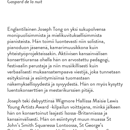
Gaspard de la nuit
Englantilainen Joseph Tong on yksi sukupolvensa
monipuolisimmista ja mielikuvituksellisimmista
pianisteista. Hän toimii luontevasti niin solistina,
pianoduon jäsenenä, kamarimuusikkona kuin
yhteistyöprojekteissakin. Aktiivisen kansainvälisen
konserttiuransa ohella hän on arvostettu pedagogi,
festivaalin perustaja ja niin musiikillisesti kuin
verbaalisesti mukaansatempaava viestijä, joka tunnetaan
esityksiinsä ja esiintymisiinsä tuomastaan
näkemyksellisyydestä ja syvyydestä. Hän on myös kysytty
luentokonserttien ja mestarikurssien pitäjä.
Joseph teki debyyttinsä Wigmore Hallissa Maisie Lewis
Young Artists Award -kilpailun voittajana, minkä jälkeen
hän on konsertoinut laajasti Isossa-Britanniassa ja
kansainvälisesti. Hän on esiintynyt muun muassa St
John’s Smith Squaressa Lontoossa, St George’s