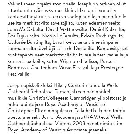
Vakiintuneen ohjelmiston ohella Joseph on pitkään ollut
sitoutunut myös nykymusiikkiin. Hän on tilannut ja
kantaesittänyt uusia teoksia soolopianolle ja pianoduolle
useilta merkittäviltä säveltäjiltä, kuten edesmenneeltä
John McCabelta, David Matthewsilta, Daniel Kidanilta,
Dai Fujikuralta, Nicola LeFanulta, Edwin Roxburghilta,
Cydonie Bantingilta, Lara Poelta sekä viimeisimpänä
suomalaiselta säveltäjältä Terhi Dostalilta. Kantaesitykset
ovat tapahtuneet merkittävillä brittiläisillä festivaaleilla ja
konserttipaikoilla, kuten Wigmore Hallissa, Purcell
Roomissa, Cheltenham Music Festivalilla ja Presteigne
Festivalilla.
Joseph opiskeli aluksi Hilary Coatesin johdolla Wells
Cathedral Schoolissa. Tämän jälkeen hän opiskeli
musiikkia Christ’s Collegessa Cambridgen yliopistossa ja
jatkoi opintojaan Royal Academy of Musicissa
Christopher Eltonin oppilaana. Tällä hetkellä hän toimii
opettajana sekä Junior Academyssa (RAM) että Wells
Cathedral Schoolissa. Vuonna 2008 hänet nimitettiin
Royal Academy of Musicin Associate-jäseneksi.