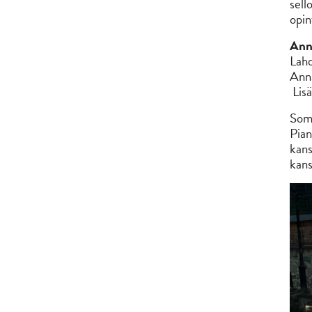
sell
opin
Ann
Lahd
Anna
Lisä
Somm
Pian
kans
kans