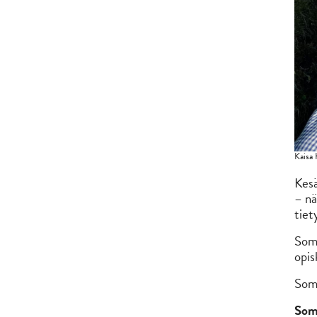
Kaisa 
Kesä
– nä
tiet
Somm
opis
Somm
Som