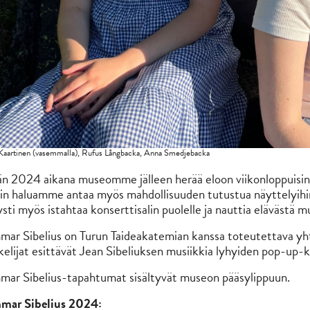
Kaartinen (vasemmalla), Rufus Långbacka, Anna Smedjebacka
n 2024 aikana museomme jälleen herää eloon viikonloppuisin, 
in haluamme antaa myös mahdollisuuden tutustua näyttelyihimm
ysti myös istahtaa konserttisalin puolelle ja nauttia elävästä mu
ar Sibelius on Turun Taideakatemian kanssa toteutettava yhte
kelijat esittävät Jean Sibeliuksen musiikkia lyhyiden pop-up-k
ar Sibelius-tapahtumat sisältyvät museon pääsylippuun.
mar Sibelius 2024: