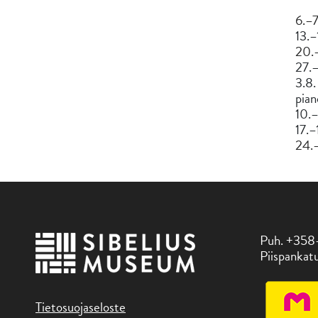
6.–7
13.–
20.–
27.–
3.8.
pian
10.–
17.–
24.–
Puh. +358
Piispankatu
Tietosuojaseloste