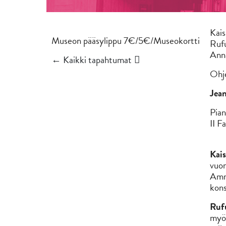
Kais
Museon pääsylippu 7€/5€/Museokortti
Rufu
Anna
← Kaikki tapahtumat
Ohj
Jean
Pian
II F
Kais
vuon
Amma
kons
Ruf
myöh