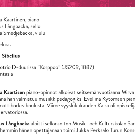
a Kaartinen, piano
s Långbacka, sello
 Smedjebacka, viulu
elma:
 Sibelius
otrio D-duurissa ”Korppoo” (JS209, 1887)
antasia
a Kaartisen
piano-opinnot alkoivat seitsemänvuotiaana Mirva 
na hän valmistuu musiikkipedagogiksi Eveliina Kytömäen pian
ttikorkeakoulusta. Viime syyslukukauden Kaisa oli opiskelija
ervatoriossa.
us Långbacka
aloitti sellonsoiton Musik- och Kulturskolan San
emmin hänen opettajanaan toimi Jukka Perksalo Turun Konser