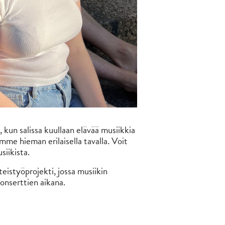
kun salissa kuullaan elävää musiikkia
e hieman erilaisella tavalla. Voit
siikista.
istyöprojekti, jossa musiikin
onserttien aikana.