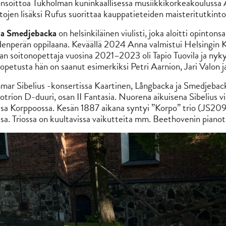
onsoittoa Tukholman kuninkaallisessa musiikkikorkeakoulussa Al
tojen lisäksi Rufus suorittaa kauppatieteiden maisteritutkin
a Smedjebacka
on helsinkiläinen viulisti, joka aloitti opinto
enperän oppilaana. Keväällä 2024 Anna valmistui Helsingin 
n soitonopettaja vuosina 2021–2023 oli Tapio Tuovila ja nyky
opetusta hän on saanut esimerkiksi Petri Aarnion, Jari Valon j
ar Sibelius -konsertissa Kaartinen, Långbacka ja Smedjeback
otrion D-duuri, osan II Fantasia. Nuorena aikuisena Sibelius 
sa Korppoossa. Kesän 1887 aikana syntyi ”Korpo” trio (JS209),
sa. Triossa on kuultavissa vaikutteita mm. Beethovenin pianot