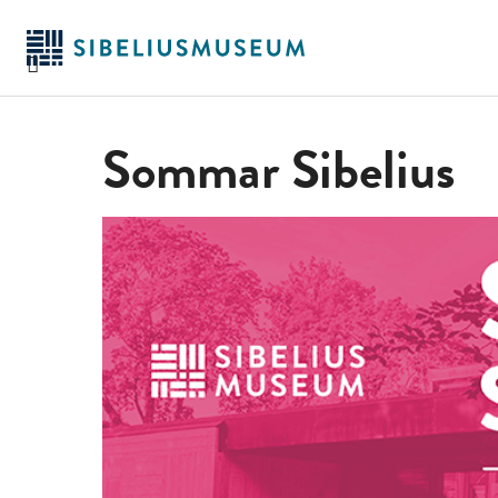
Siirry
pääsisältöön
Sommar Sibelius