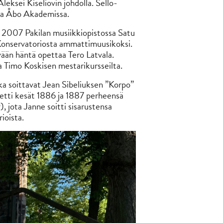
eksei Kiseliovin johdolla. Sello-
toa Åbo Akademissa.
nsa 2007 Pakilan musiikkiopistossa Satu
Konservatoriosta ammattimuusikoksi.
ään häntä opettaa Tero Latvala.
a Timo Koskisen mestarikursseilta.
a soittavat Jean Sibeliuksen ”Korpo”
vietti kesät 1886 ja 1887 perheensä
 jota Janne soitti sisarustensa
rioista.