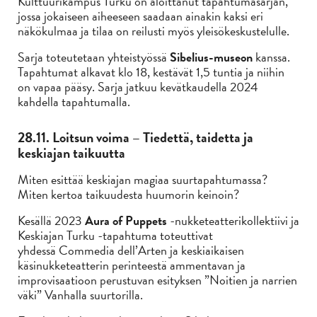
Kulttuurikampus Turku on aloittanut tapahtumasarjan,
jossa jokaiseen aiheeseen saadaan ainakin kaksi eri
näkökulmaa ja tilaa on reilusti myös yleisökeskustelulle.
Sarja toteutetaan yhteistyössä
Sibelius-museon
kanssa.
Tapahtumat alkavat klo 18, kestävät 1,5 tuntia ja niihin
on vapaa pääsy. Sarja jatkuu kevätkaudella 2024
kahdella tapahtumalla.
28.11. Loitsun voima – Tiedettä, taidetta ja
keskiajan taikuutta
Miten esittää keskiajan magiaa suurtapahtumassa?
Miten kertoa taikuudesta huumorin keinoin?
Kesällä 2023
Aura of Puppets
-nukketeatterikollektiivi ja
Keskiajan Turku -tapahtuma toteuttivat
yhdessä Commedia dell’Arten ja keskiaikaisen
käsinukketeatterin perinteestä ammentavan ja
improvisaatioon perustuvan esityksen ”Noitien ja narrien
väki” Vanhalla suurtorilla.