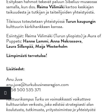
Esityksen hahmot tekevät paluun Sibelius-museossa
samalla, kun dos.
Reima Välimäki
kertoo keskiajan
taikuudesta ja tutkijan ja taiteilijoiden yhteistyöstä.
Tilaisuus toteutetaan yhteistyössä
Turun kaupungin
kulttuurin kärkihankkeen kanssa.
Esiintyjät: Reima Välimäki (Turun yliopisto) ja Aura of
Puppets:
Hanne Lammi
,
Anna Nekrassova
,
Laura Sillanpää
,
Maija Westerholm
Lämpimästi tervetuloa!
Lisätiedot:
Anu Juva
anu.juva@turkubusinessregion.com
+358 500 535 371
Kulttuurikampus Turku on voimakkaasti vaikuttava
kulttuurialan verkosto, joka edistää strategisesti alan
koulutusta, tutkimusta, yritystoimintaa ja yhteistyötä