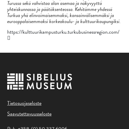
Turussa sekä vahvistaa alan asemaa ja näkyvyyttä
yhteiskunnassa ja päätöksenteossa. Kehitämme yhdessä
Turkua yhä elinvoimaisemmaksi, kansainvälisemmäksi ja
eurooppalaisemmaksi korkeakoulu- ja kulttuurikaupungiksi.
https://kulttuurikampusturku.turkubusinessregion.com/
Tietosuojaseloste
Saavutettavuusseloste
Puh. +358-(0) 50 337 6906