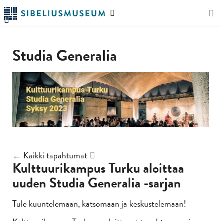
Siirry
Hae
pääsisältöön
verkkosivustolta
"Hae"
Studia Generalia
← Kaikki tapahtumat
Kulttuurikampus Turku aloittaa
uuden Studia Generalia -sarjan
Tule kuuntelemaan, katsomaan ja keskustelemaan!