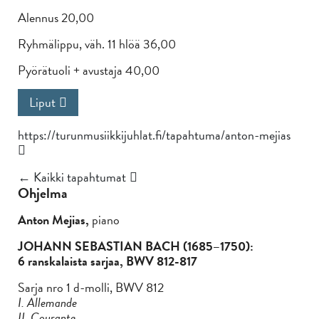
Alennus 20,00
Ryhmälippu, väh. 11 hlöä 36,00
Pyörätuoli + avustaja 40,00
Liput
https://turunmusiikkijuhlat.fi/tapahtuma/anton-mejias
← Kaikki tapahtumat
Ohjelma
Anton Mejias,
piano
JOHANN SEBASTIAN BACH (1685–1750):
6 ranskalaista sarjaa, BWV 812-817
Sarja nro 1 d-molli, BWV 812
I. Allemande
II. Courante