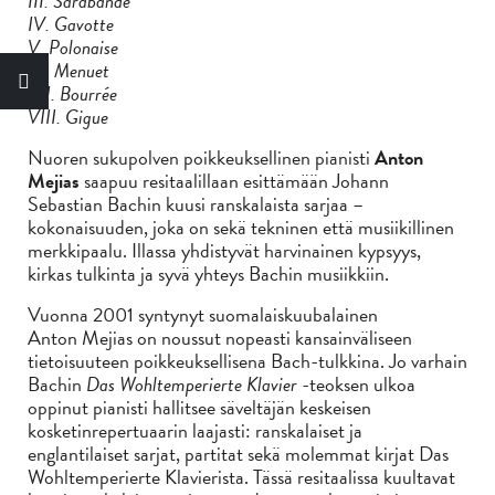
III. Sarabande
IV. Gavotte
V. Polonaise
VI. Menuet
VII. Bourrée
VIII. Gigue
Nuoren sukupolven poikkeuksellinen pianisti
Anton
Mejias
saapuu resitaalillaan esittämään Johann
Sebastian Bachin kuusi ranskalaista sarjaa –
kokonaisuuden, joka on sekä tekninen että musiikillinen
merkkipaalu. Illassa yhdistyvät harvinainen kypsyys,
kirkas tulkinta ja syvä yhteys Bachin musiikkiin.
Vuonna 2001 syntynyt suomalaiskuubalainen
Anton Mejias on noussut nopeasti kansainväliseen
tietoisuuteen poikkeuksellisena Bach-tulkkina. Jo varhain
Bachin
Das Wohltemperierte Klavier
-teoksen ulkoa
oppinut pianisti hallitsee säveltäjän keskeisen
kosketinrepertuaarin laajasti: ranskalaiset ja
englantilaiset sarjat, partitat sekä molemmat kirjat Das
Wohltemperierte Klavierista. Tässä resitaalissa kuultavat