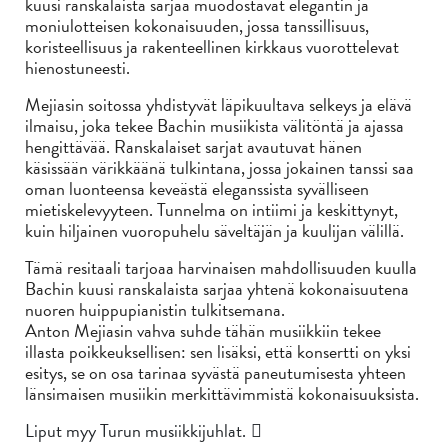
kuusi ranskalaista sarjaa muodostavat elegantin ja
moniulotteisen kokonaisuuden, jossa tanssillisuus,
koristeellisuus ja rakenteellinen kirkkaus vuorottelevat
hienostuneesti.
Mejiasin soitossa yhdistyvät läpikuultava selkeys ja elävä
ilmaisu, joka tekee Bachin musiikista välitöntä ja ajassa
hengittävää. Ranskalaiset sarjat avautuvat hänen
käsissään värikkäänä tulkintana, jossa jokainen tanssi saa
oman luonteensa keveästä eleganssista syvälliseen
mietiskelevyyteen. Tunnelma on intiimi ja keskittynyt,
kuin hiljainen vuoropuhelu säveltäjän ja kuulijan välillä.
Tämä resitaali tarjoaa harvinaisen mahdollisuuden kuulla
Bachin kuusi ranskalaista sarjaa yhtenä kokonaisuutena
nuoren huippupianistin tulkitsemana.
Anton Mejiasin vahva suhde tähän musiikkiin tekee
illasta poikkeuksellisen: sen lisäksi, että konsertti on yksi
esitys, se on osa tarinaa syvästä paneutumisesta yhteen
länsimaisen musiikin merkittävimmistä kokonaisuuksista.
Liput myy Turun musiikkijuhlat.