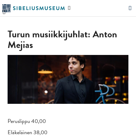
Siirry
Hae
pääsisältöön
verkkosivustolta
"Hae"
Turun musiikkijuhlat: Anton
Mejias
Peruslippu 40,00
Eläkeläinen 38,00