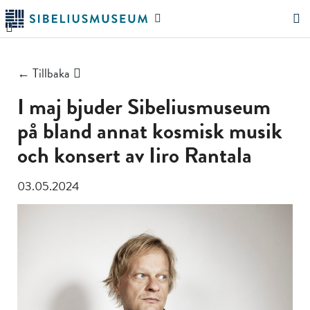
Hoppa
Sök
till
på
"Sök"
huvudinnehållet
webbplatsen
← Tillbaka
I maj bjuder Sibeliusmuseum
på bland annat kosmisk musik
och konsert av Iiro Rantala
03.05.2024