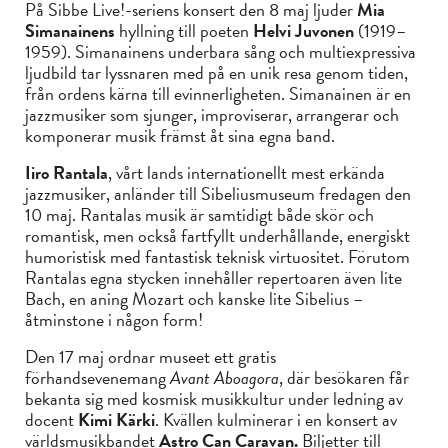
På Sibbe Live!-seriens konsert den 8 maj ljuder
Mia
Simanainens
hyllning till poeten
Helvi Juvonen
(1919–
1959). Simanainens underbara sång och multiexpressiva
ljudbild tar lyssnaren med på en unik resa genom tiden,
från ordens kärna till evinnerligheten. Simanainen är en
jazzmusiker som sjunger, improviserar, arrangerar och
komponerar musik främst åt sina egna band.
Iiro Rantala
, vårt lands internationellt mest erkända
jazzmusiker, anländer till Sibeliusmuseum fredagen den
10 maj. Rantalas musik är samtidigt både skör och
romantisk, men också fartfyllt underhållande, energiskt
humoristisk med fantastisk teknisk virtuositet. Förutom
Rantalas egna stycken innehåller repertoaren även lite
Bach, en aning Mozart och kanske lite Sibelius –
åtminstone i någon form!
Den 17 maj ordnar museet ett gratis
förhandsevenemang
Avant Aboagora
, där besökaren får
bekanta sig med kosmisk musikkultur under ledning av
docent
Kimi Kärki
. Kvällen kulminerar i en konsert av
världsmusikbandet
Astro Can Caravan.
Biljetter till