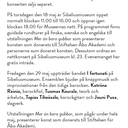
konserten säljs separat.
På torsdagen den 18 maj är Sibeliusmuseum öppet
normalt klockan 11.00 till 16.00 och öppnar igen
klockan 18.00 för Museernas natt. På programmet finns
guidade rundturer på finska, svenska och engelska till
utställningen
Mer än bara gubbar
som presenterar
konsten som donerats till Stiftelsen Åbo Akademi och
personerna som donerat konsten. Dessutom ordnas en
nattkonsert på Sibeliusmuseum kl. 23. Evenemanget har
gratis inträde.
Fredagen den 29 maj uppträder bandet
I fortunati
på
Sibeliusmuseum. Ensemblen bjuder på knäppmusik och
improvisationer från den tidiga barocken.
Katriina
Rainio,
barockfiol,
Tuomas Kourala
, teorb och
ärkeluta,
Topias Tiheäsalo
, barockgitarr och
Jouni
Pusa
,
slagverk.
Utställningen
Mer än bara gubbar,
som pågår under hela
maj, presenterar konst som donerats till Stiftelsen för
Åbo Akademi.