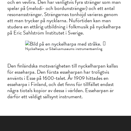
och en vevlira. Den har vanligtvis fyra strängar som man
spelar på (melodi- och bordunsträngar) och ett antal
resonanssträngar. Strängarnas tonhöjd varieras genom
att man trycker på nycklarna. Nuförtiden kan man
studera en ettårig utbildning i folkmusik på nyckelharpa
på Eric Sahlström Institutet i Sverige.
Nyckelharpa, ur Sibeliusmuseums instrumentsamling
Den finländska motsvarigheten till nyckelharpan kallas
för esseharpa. Den första esseharpan har troligtvis
använts i Esse på 1600-talet. År 1909 hittades en
esseharpa i Finland, och det finns för tillfället endast
några tiotals kopior av dessa i världen. Esseharpan är
därför ett väldigt sällsynt instrument.