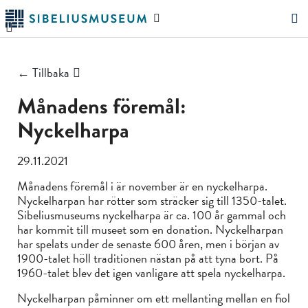
Hoppa
Sök
till
på
"Sök"
huvudinnehållet
webbplatsen
← Tillbaka
Månadens föremål:
Nyckelharpa
29.11.2021
Månadens föremål i är november är en nyckelharpa.
Nyckelharpan har rötter som sträcker sig till 1350-talet.
Sibeliusmuseums nyckelharpa är ca. 100 år gammal och
har kommit till museet som en donation. Nyckelharpan
har spelats under de senaste 600 åren, men i början av
1900-talet höll traditionen nästan på att tyna bort. På
1960-talet blev det igen vanligare att spela nyckelharpa.
Nyckelharpan påminner om ett mellanting mellan en fiol