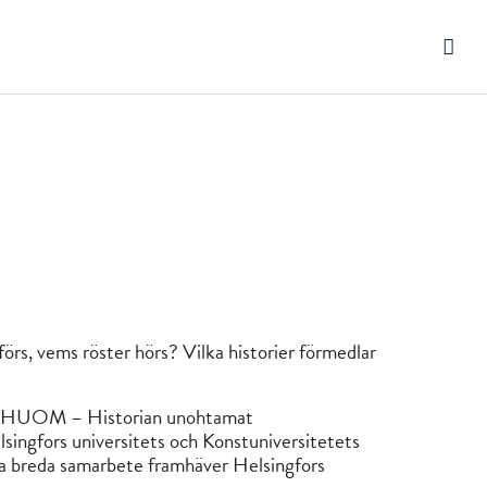
örs, vems röster hörs? Vilka historier förmedlar
mt” (HUOM – Historian unohtamat
lsingfors universitets och Konstuniversitetets
tta breda samarbete framhäver Helsingfors