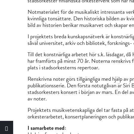
stadsorkester finländska orkesterverk som har 
Notmaterialet för de musikaliskt intressanta ver
kvinnliga tonsättare. Den historiska bilden av kv
bild av historien berikar musikarvet och skapar en
I projektets breda kunskapsnätverk är konstnärli
såväl universitet, arkiv och bibliotek, forskning
Till det konstnärliga arbetet hör s.k. läsdagar, d
har framförts på minst 70 år. Noterna renskrivs f
plats i stadsorkesterns repertoar.
Renskrivna noter görs tillgängliga med hjälp av 
publikationsserie. Den första notutgåvan är Siri
stadsorkesters konsert i början av mars. En del a
av noter.
Projektets musikvetenskapliga del tar fasta på a
orkesterarbetet, konsertplaneringen och publika
I samarbete med: