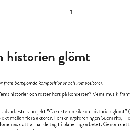
Sök
på
"Sök"
webbplatsen
 historien glömt
ter fram bortglömda kompositioner och kompositörer.
Vems historier och röster hörs på konserter? Vems musik framf
rs stadsorkesters projekt ”Orkestermusik som historien glö
jekt mellan flera aktörer. Forskningsföreningen Suoni rf:s, He
 Tonernas döttrar har deltagit i planeringsarbetet. Genom de