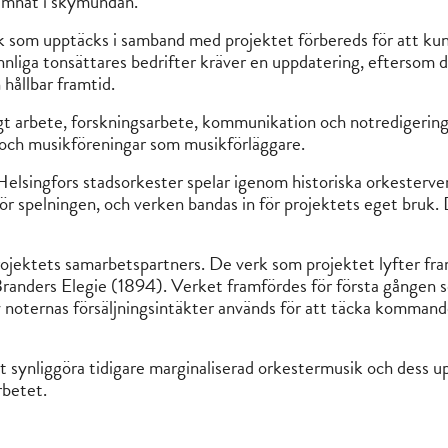
hamnat i skymundan.
k som upptäcks i samband med projektet förbereds för att kunna
innliga tonsättares bedrifter kräver en uppdatering, eftersom
 hållbar framtid.
gt arbete, forskningsarbete, kommunikation och notredigering 
s- och musikföreningar som musikförläggare.
å Helsingfors stadsorkester spelar igenom historiska orkesterver
ör spelningen, och verken bandas in för projektets eget bruk.
projektets samarbetspartners. De verk som projektet lyfter fr
 Branders Elegie (1894). Verket framfördes för första gången 
v noternas försäljningsintäkter används för att täcka kommand
tt synliggöra tidigare marginaliserad orkestermusik och dess
rbetet.