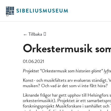
Hoppa
till
huvudinnehållet
← Tillbaka
Orkestermusik som
01.06.2021
Projektet ”Orkestermusik som historien glömt” lyf
Konst- och musikfältets arv evalueras ständigt. 
musiken? Och vad är det som vi inte fått höra?
Liknande frågor har gett upphov till Helsingfo
orkesterimusiikit). Projektet är ett samarbetspro
forskningsprojekt Musikforskare i samhället och