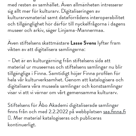
med resten av samhället. Även allmänheten intresserar
sig allt mer för kulturarv. Digitaliseringen av
kulturarvsmaterial samt dataförrådens interoperabilitet
och tillgänglighet hör därför till nyckelfrågorna i dagens
museer och arkiv, säger Linjama-Mannermaa.
Även stiftelsens skattmästare
Lasse Svens
lyfter fram
vikten av att digitalisera samlingarna:
– Det är en kulturgärning från stiftelsens sida att
material ur museernas och stiftelsens samlingar nu blir
tillgängliga i Finna. Samtidigt höjer Finna profilen för
hela vår kulturverksamhet. Genom att katalogisera och
digitalisera våra museala samlingar och konstsamlingar
visar vi att vi värnar om vårt gemensamma kulturarv.
Stiftelsens för Åbo Akademi digitaliserade samlingar
finns från och med 2.2.2022 på webbplatsen
saa.finna.fi
. Mer material katalogiseras och publiceras
kontinuerligt.