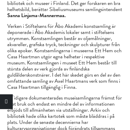
bibliotek och museer i Finland. Det ger forskaren en bra
helhetsbild, berättar Sibeliusmuseums samlingsintendent
Sanna Linjama-Mannermaa.
Verken i Stiftelsens för Åbo Akademi konstsamling är
deponerade i Åbo Akademis lokaler samt i stiftelsens
utrymmen. Konstsamlingen består av oljemålningar,
akvareller, grafiska tryck, teckningar och skulpturer från
olika epoker. Konstsamlingarna i museerna Ett Hem och
Casa Haartman utgör egna helheter i respektive
museum. Konstsamlingen i museet Ett Hem består till
största delen av verk gjorda av finländska
guldålderskonstnärer. I det här skedet görs en del av den
omfattande samling av Axel Haartmans verk som finns i
Casa Haartman tillgänglig i Finna.
– Tidigare dokumenterades museisamlingarna främst för
eget bruk och endast en mindre del av informationen
erbjöds till allmänheten via utställningar. Arkiv och
bibliotek hade olika kartotek som måste bläddras i på
plats. Under de senaste decennierna har
kulturarvsorganisationer dock förändrats tillsammans