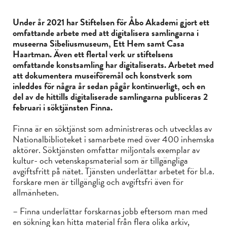
Under år 2021 har Stiftelsen för Åbo Akademi gjort ett
omfattande arbete med att digitalisera samlingarna i
museerna Sibeliusmuseum, Ett Hem samt Casa
Haartman. Även ett flertal verk ur stiftelsens
omfattande konstsamling har digitaliserats. Arbetet med
att dokumentera museiföremål och konstverk som
inleddes för några år sedan pågår kontinuerligt, och en
del av de hittills digitaliserade samlingarna publiceras 2
februari i söktjänsten Finna.
Finna är en söktjänst som administreras och utvecklas av
Nationalbiblioteket i samarbete med över 400 inhemska
aktörer. Söktjänsten omfattar miljontals exemplar av
kultur- och vetenskapsmaterial som är tillgängliga
avgiftsfritt på nätet. Tjänsten underlättar arbetet för bl.a.
forskare men är tillgänglig och avgiftsfri även för
allmänheten.
– Finna underlättar forskarnas jobb eftersom man med
en sökning kan hitta material från flera olika arkiv,