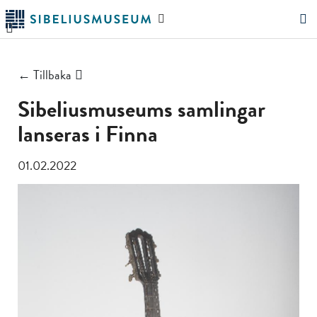
Hoppa
Sök
till
på
"Sök"
huvudinnehållet
webbplatsen
← Tillbaka
Sibeliusmuseums samlingar
lanseras i Finna
01.02.2022