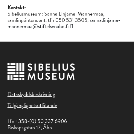
Kontakt:
Sibeliusmuseum: Sanna Linjama-Mannermaa,
samlingsintendent, tfn 050 531 3505,
sanna.linjama-
mannermaa@stiftelsenabo.fi
Dataskyddsbeskrivning
Tillgänglighetsutlåtande
Tfn +358-(0) 50 337 6906
Biskopsgatan 17, Åbo