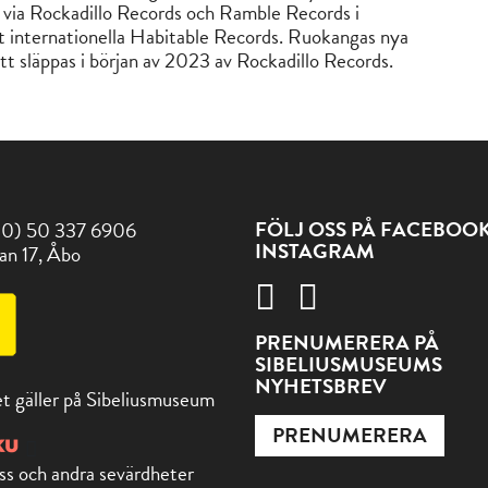
 via Rockadillo Records och Ramble Records i
t internationella Habitable Records. Ruokangas nya
t släppas i början av 2023 av Rockadillo Records.
FÖLJ OSS PÅ FACEBOO
(0) 50 337 6906
INSTAGRAM
an 17, Åbo
PRENUMERERA PÅ
SIBELIUSMUSEUMS
NYHETSBREV
t gäller på Sibeliusmuseum
PRENUMERERA
ss och andra sevärdheter