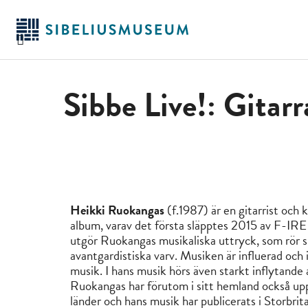
Hoppa
till
huvudinnehållet
Sibbe Live!: Gitar
Heikki Ruokangas
(f.1987) är en gitarrist och
album, varav det första släpptes 2015 av F-IRE
utgör Ruokangas musikaliska uttryck, som rör si
avantgardistiska varv. Musiken är influerad och
musik. I hans musik hörs även starkt inflytande
Ruokangas har förutom i sitt hemland också uppt
länder och hans musik har publicerats i Storbri