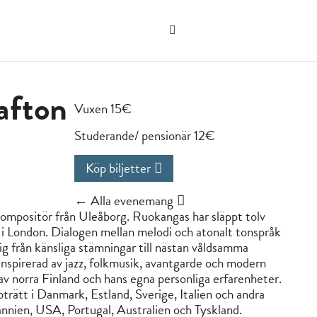
Sök
på
"Sök"
webbplatsen
rafton
Vuxen 15€
Studerande/ pensionär 12€
Köp biljetter
← Alla evenemang
 kompositör från Uleåborg. Ruokangas har släppt tolv
 i London. Dialogen mellan melodi och atonalt tonspråk
g från känsliga stämningar till nästan våldsamma
 inspirerad av jazz, folkmusik, avantgarde och modern
 av norra Finland och hans egna personliga erfarenheter.
rätt i Danmark, Estland, Sverige, Italien och andra
tannien, USA, Portugal, Australien och Tyskland.