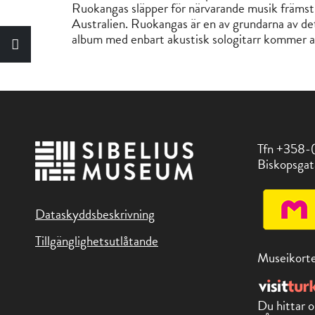
Ruokangas släpper för närvarande musik främst
Australien. Ruokangas är en av grundarna av de
album med enbart akustisk sologitarr kommer at
Tfn +358-
Biskopsgat
Dataskyddsbeskrivning
Tillgänglighetsutlåtande
Museikorte
Du hittar o