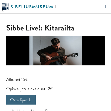
Siirry
Hae
pääsisältöön
verkkosivustolta
"Hae"
Sibbe Live!: Kitarailta
Aikuiset 15€
Opiskelijat/ eläkeläiset 12€
Osta liput