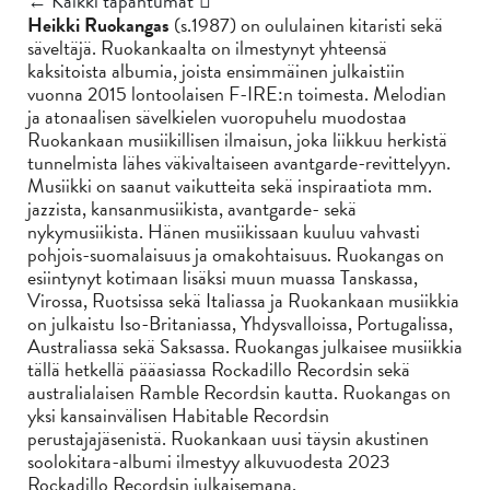
← Kaikki tapahtumat
Heikki Ruokangas
(s.1987) on oululainen kitaristi sekä
säveltäjä. Ruokankaalta on ilmestynyt yhteensä
kaksitoista albumia, joista ensimmäinen julkaistiin
vuonna 2015 lontoolaisen F-IRE:n toimesta. Melodian
ja atonaalisen sävelkielen vuoropuhelu muodostaa
Ruokankaan musiikillisen ilmaisun, joka liikkuu herkistä
tunnelmista lähes väkivaltaiseen avantgarde-revittelyyn.
Musiikki on saanut vaikutteita sekä inspiraatiota mm.
jazzista, kansanmusiikista, avantgarde- sekä
nykymusiikista. Hänen musiikissaan kuuluu vahvasti
pohjois-suomalaisuus ja omakohtaisuus. Ruokangas on
esiintynyt kotimaan lisäksi muun muassa Tanskassa,
Virossa, Ruotsissa sekä Italiassa ja Ruokankaan musiikkia
on julkaistu Iso-Britaniassa, Yhdysvalloissa, Portugalissa,
Australiassa sekä Saksassa. Ruokangas julkaisee musiikkia
tällä hetkellä pääasiassa Rockadillo Recordsin sekä
australialaisen Ramble Recordsin kautta. Ruokangas on
yksi kansainvälisen Habitable Recordsin
perustajajäsenistä. Ruokankaan uusi täysin akustinen
soolokitara-albumi ilmestyy alkuvuodesta 2023
Rockadillo Recordsin julkaisemana.