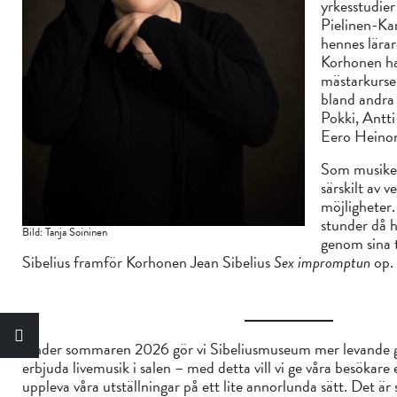
yrkesstudier
Pielinen-Kar
hennes lärar
Korhonen har
mästarkurser
bland andra
Pokki, Antt
Eero Heino
Som musiker
särskilt av 
möjligheter
stunder då 
Bild: Tanja Soininen
genom sina 
Sibelius framför Korhonen Jean Sibelius
Sex impromptun
op. 
Under sommaren 2026 gör vi Sibeliusmuseum mer levande g
erbjuda livemusik i salen – med detta vill vi ge våra besökare 
uppleva våra utställningar på ett lite annorlunda sätt. Det är s