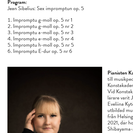
Program:
Jean Sibelius: Sex impromptun op. 5
Impromptu g-moll op. 5 nr 1
Impromptu g-moll op. 5 nr 2
Impromptu a-moll op. 5 nr 3
Impromptu e-moll op. 5 nr 4
Impromptu h-moll op. 5 nr 5
Impromptu E-dur op. 5 nr 6
Pianisten K
till musikpe
Konstakadem
Vid Konstak
lärare varit
Eveliina Ky
utbildad mu
från Helsin
2021, där h
Shibayama-A