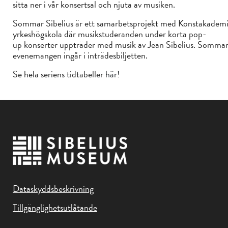
sitta ner i vår konsertsal och njuta av musiken.
Sommar Sibelius är ett samarbetsprojekt med Konstakadem
yrkeshögskola där musikstuderanden under korta pop-
up konserter uppträder med musik av Jean Sibelius. Sommar
evenemangen ingår i inträdesbiljetten.
Se hela seriens tidtabeller
här!
Dataskyddsbeskrivning
Tillgänglighetsutlåtande