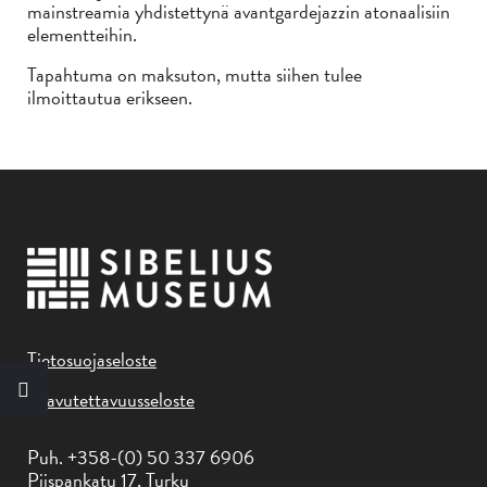
mainstreamia yhdistettynä avantgardejazzin atonaalisiin
elementteihin.
Tapahtuma on maksuton, mutta siihen tulee
ilmoittautua erikseen.
Tietosuojaseloste
Saavutettavuusseloste
Puh. +358-(0) 50 337 6906
Piispankatu 17, Turku