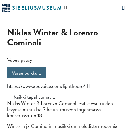
Siirry
Hae
pääsisältöön
verkkosivustolta
"Hae"
Niklas Winter & Lorenzo
Cominoli
Vapaa pääsy
Varaa paikka
https://www.abovoice.com/lighthouse/
← Kaikki tapahtumat
Niklas Winter & Lorenzo Cominoli esittelevät uuden
levynsä musiikkia Sibelius-museon tarjoamassa
konsertissa klo 18.
Winterin ja Cominolin musiikki on melodista modernia