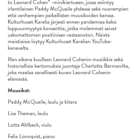
to Leonard Cohen” -minikiertueen, jossa esiintyy
irlantilainen Paddy McQuaile yhdessä sekä nuorempien
että vanhempien paikallisten muusikoiden kanssa.
Kulturhuset Karelia järjesti ennen pandemiaa kaksi
loppuunmyytyä konserttia, jotka molemmat saivat
uskomattoman positiivisen vastaanoton. Näistä
maistiaisia ​​löytyy Kulturhuset Karelian YouTube-
kanavalta.
Illan aikana kuullaan Leonard Cohenin musiikkia sekä
historiallisia kertomuksia juontaja Charlotta Barmanilta,
joka maalaa sanallisesti kuvan Leonard Cohenin
elämästä.
Muusikot:
Paddy McQuaile, laulu ja kitara
Lisa Theman, laulu
Lotta Ahlbeck, viulu
Felix Lönnqvist, piano