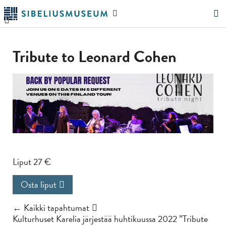
Siirry
Hae
pääsisältöön
verkkosivustolta
"Hae"
Tribute to Leonard Cohen
Liput 27 €
Osta liput
← Kaikki tapahtumat
Kulturhuset Karelia järjestää huhtikuussa 2022 ”Tribute