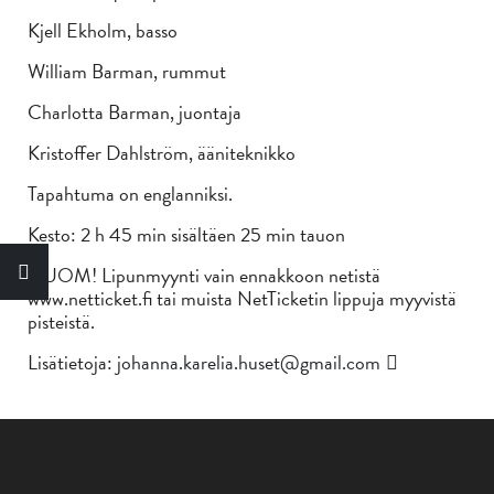
Kjell Ekholm, basso
William Barman, rummut
Charlotta Barman, juontaja
Kristoffer Dahlström, ääniteknikko
Tapahtuma on englanniksi.
Kesto: 2 h 45 min sisältäen 25 min tauon
HUOM! Lipunmyynti vain ennakkoon netistä
www.netticket.fi tai muista NetTicketin lippuja myyvistä
pisteistä.
Lisätietoja:
johanna.karelia.huset@gmail.com