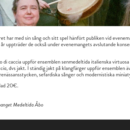
t har med sin sång och sitt spel hänfört publiken vid evene
n. I år uppträder de också under evenemangets avslutande konse
di caccia uppför ensemblen senmedeltida italienska virtuos
cia
, dvs jakt. I ständig jakt på klangfärger uppför ensemblen ä
renässansstycken, sefardiska sånger och modernistiska miniat
blad 20€.
manget Medeltida Åbo