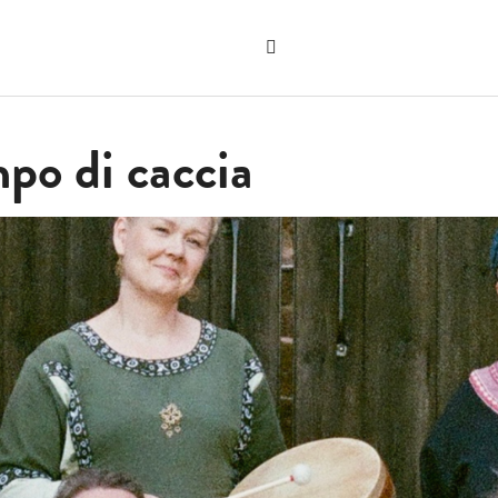
Sök
på
"Sök"
webbplatsen
po di caccia