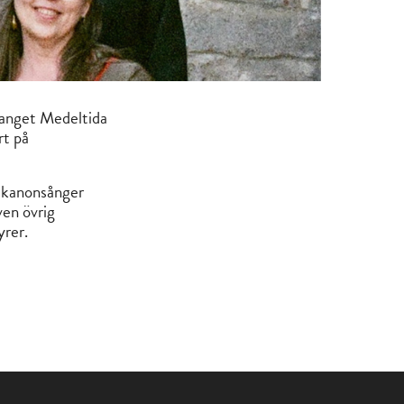
manget Medeltida
rt på
a kanonsånger
ven övrig
yrer.