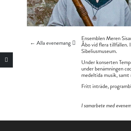
Ensemblen Meren Sisare
← Alla evenemang
Åbo vid flera tillfälle
Sibeliusmuseum.
Under konserten Tempo 
under benämningen
cac
medeltida musik, samt 
Fritt inträde, program
I samarbete med evene